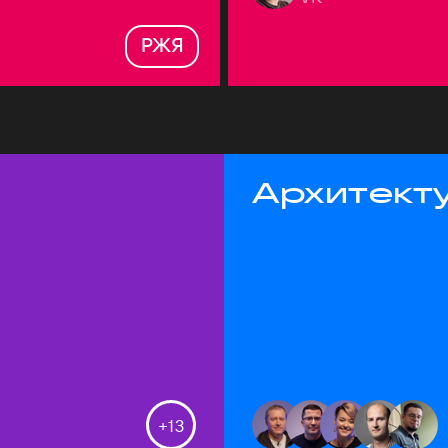
РЖЯ
Архитекту
+
13