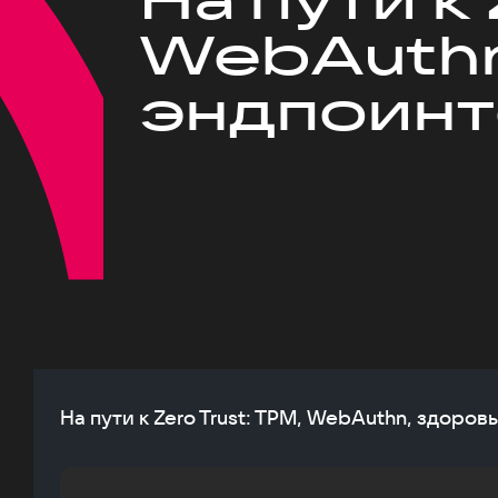
WebAuthn
эндпоинт
На пути к Zero Trust: TPM, WebAuthn, здоров