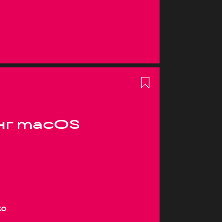
нг macOS
ко