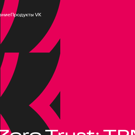
ание
Продукты VK
Zero Trust: TP