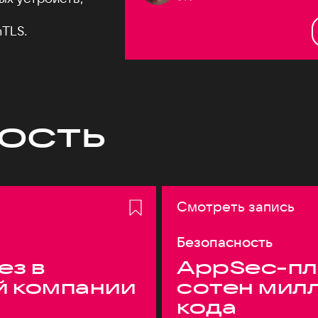
TLS.
ость
Смотреть запись
Безопасность
ез в
AppSec-пл
й компании
сотен мил
кода