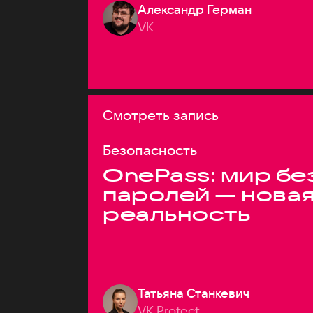
Александр Герман
VK
Смотреть запись
Безопасность
OnePass: мир бе
паролей — нова
реальность
Татьяна Станкевич
VK Protect