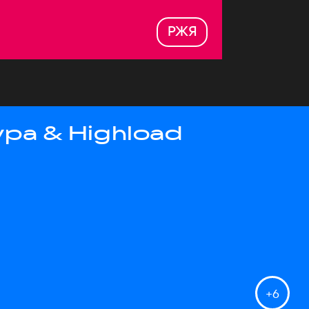
РЖЯ
ра & Highload
+
6