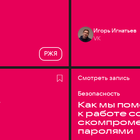
Игорь Игнатьев
VK
РЖЯ
Смотреть запись
Безопасность
T
Как мы по
к работе с
скомпром
паролями