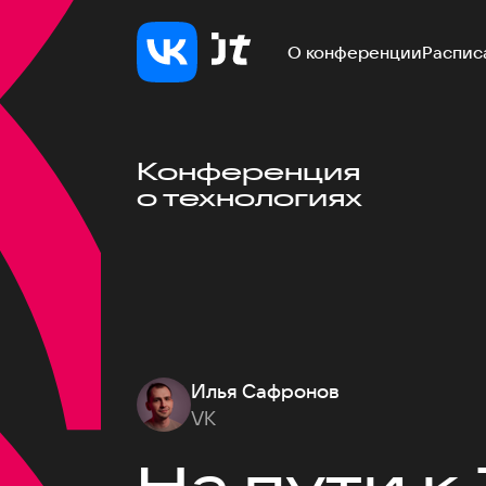
О конференции
Распис
Конференция
о технологиях
Илья Сафронов
VK
На пути к 