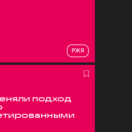
РЖЯ
меняли подход
о
етированными