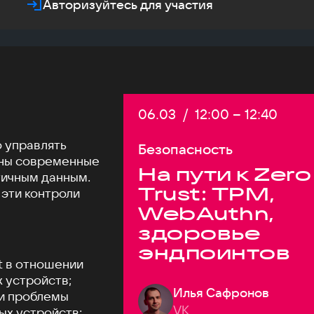
Авторизуйтесь для участия
Дата:
06.03
/
Начало:
12:00
–
Конец:
12:40
о управлять
Безопасность
жны современные
На пути к Zero
тичным данным.
Trust: TPM,
 эти контроли
WebAuthn,
здоровье
эндпоинтов
t в отношении
 устройств;
Илья Сафронов
и проблемы
VK
ых устройств;