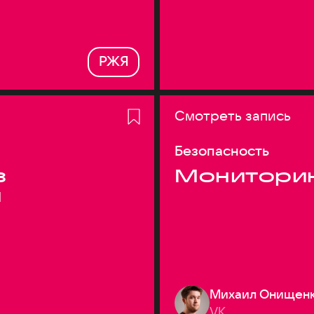
РЖЯ
Смотреть запись
Безопасность
з
Монитори
я
Михаил Онищен
VK