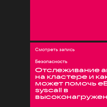
Смотреть запись
Безопасность
Отслеживание а
на кластере и ка
может помочь e
syscall в
высоконагруже
системах