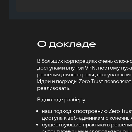
О докладе
В больших корпорациях очень сложн
доступами внутри VPN, поэтому ну
решения для контроля доступа к кри
Идеи и подходы Zero Trust позволяют
реализовать.
В докладе разберу:
наш подход к построению Zero Trus
доступа к веб-админкам с конечных
существующие практики в решени
аутентификации и здоровья конечн