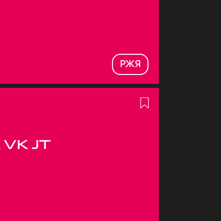
РЖЯ
 VK JT