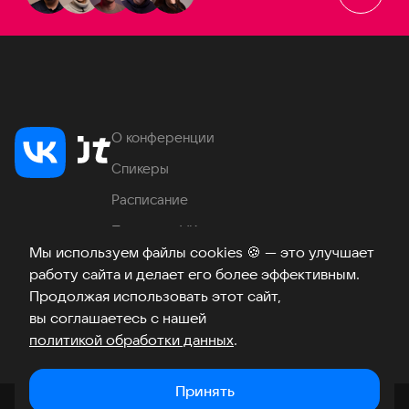
О конференции
Спикеры
Расписание
Продукты VK
Мы используем файлы cookies
🍪
— это улучшает
Место проведения
работу сайта и делает его более эффективным.
Часто задаваемые вопросы
Продолжая использовать этот сайт,
вы соглашаетесь с нашей
политикой обработки данных
.
Телеграм
ВКонтакте
Хабр
Возникли вопросы?
©
2026
Принять