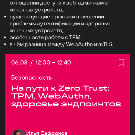
отношении доступа к веб-админкам с
конечных устройств;
существующие практики в решении
проблемы аутентификации и здоровья
конечных устройств;
особенности работы c TPM;
в чём разница между WebAuthn и mTLS.
Дата:
06.03
/
Начало:
12:00
–
Конец:
12:40
Безопасность
На пути к Zero Trust:
TPM, WebAuthn,
здоровье эндпоинтов
Илья Сафронов