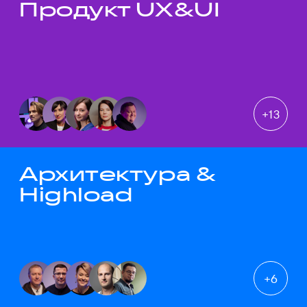
Продукт UX&UI
Темы докладов
+
13
Архитектура &
Highload
+
6