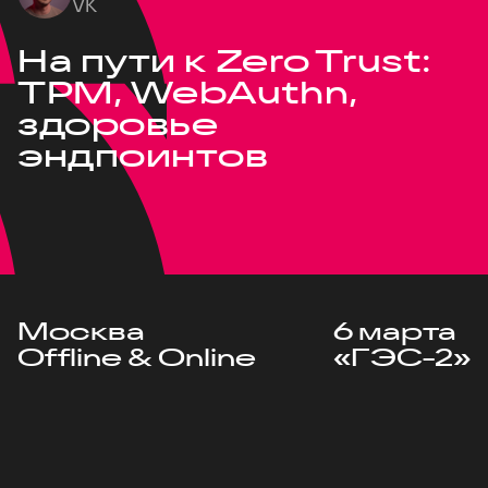
VK
На пути к Zero Trust:
TPM, WebAuthn,
здоровье
эндпоинтов
Москва
6 марта
Offline & Online
«ГЭС-2»