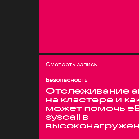
Смотреть запись
Безопасность
Отслеживание а
на кластере и ка
может помочь e
syscall в
высоконагруже
системах