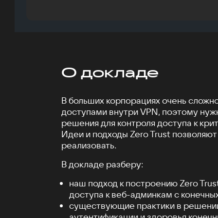
О докладе
В больших корпорациях очень сложн
доступами внутри VPN, поэтому ну
решения для контроля доступа к кри
Идеи и подходы Zero Trust позволяют
реализовать.
В докладе разберу:
наш подход к построению Zero Trus
доступа к веб-админкам с конечных
существующие практики в решени
аутентификации и здоровья конечн