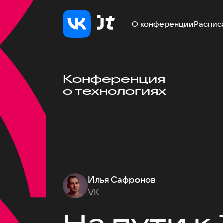
О конференции
Распис
Конференция
о технологиях
Илья Сафронов
VK
На пути к 