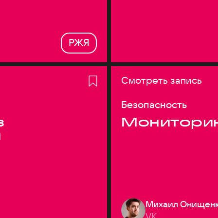
РЖЯ
Смотреть запись
Безопасность
з
Монитори
я
Михаил Онищен
VK