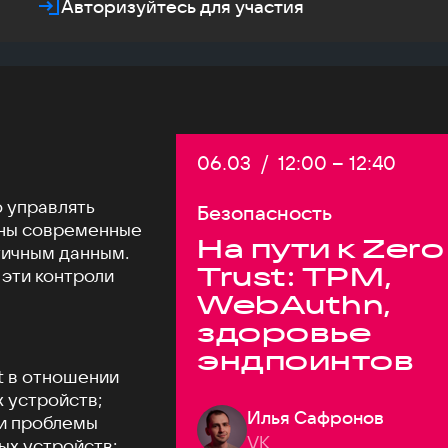
Авторизуйтесь для участия
Дата:
06.03
/
Начало:
12:00
–
Конец:
12:40
о управлять
Безопасность
жны современные
На пути к Zero
тичным данным.
Trust: TPM,
 эти контроли
WebAuthn,
здоровье
эндпоинтов
t в отношении
 устройств;
Илья Сафронов
и проблемы
VK
ых устройств;