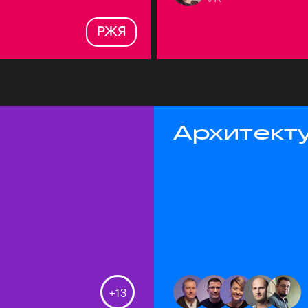
РЖЯ
Архитекту
+
13