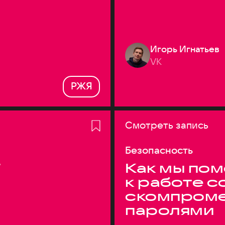
Игорь Игнатьев
VK
РЖЯ
Смотреть запись
Безопасность
T
Как мы по
к работе с
скомпром
паролями