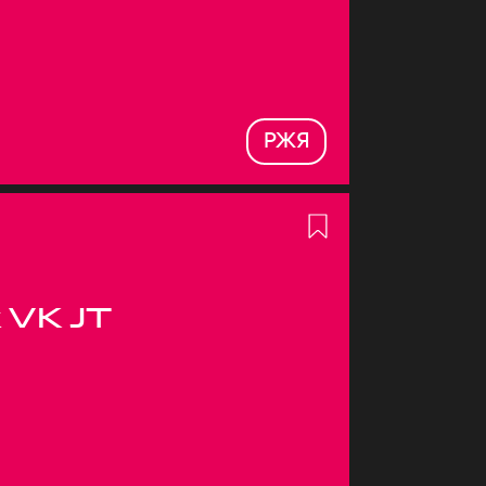
РЖЯ
 VK JT