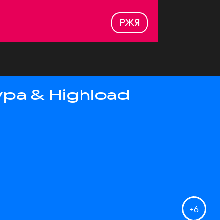
РЖЯ
ра & Highload
+
6