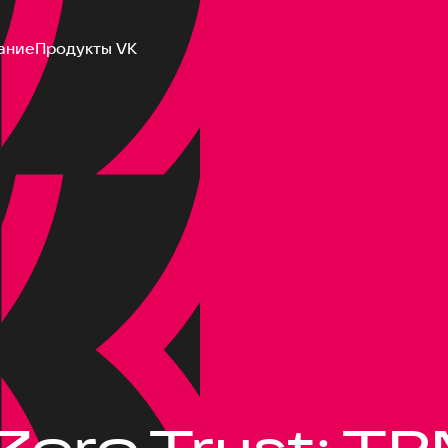
ание
Продукты VK
Zero Trust: TP