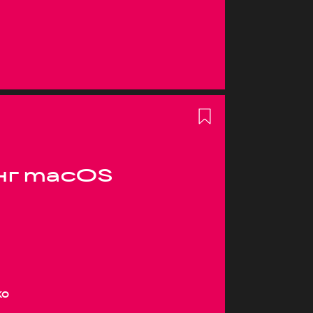
нг macOS
ко