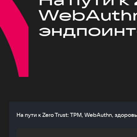
WebAuthn
эндпоинт
На пути к Zero Trust: TPM, WebAuthn, здоров