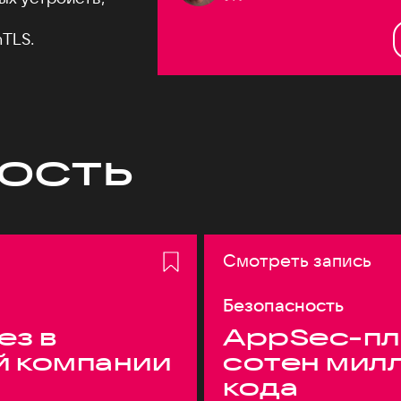
TLS.
ость
Смотреть запись
Безопасность
ез в
AppSec-пл
й компании
сотен мил
кода