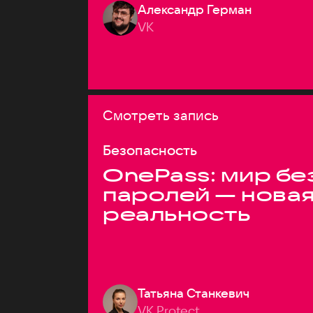
Александр Герман
VK
Смотреть запись
Безопасность
OnePass: мир бе
паролей — нова
реальность
Татьяна Станкевич
VK Protect