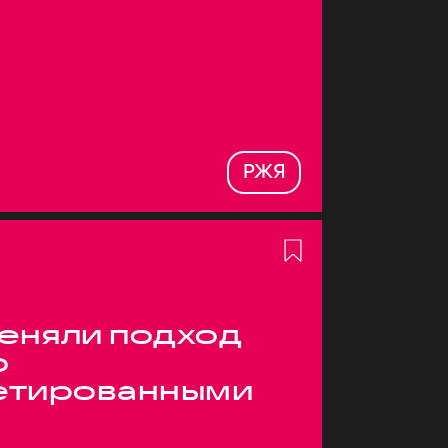
РЖЯ
меняли подход
о
етированными