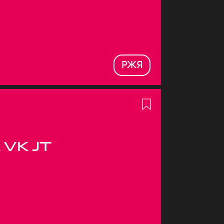
РЖЯ
 VK JT