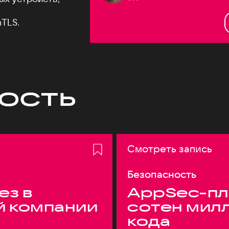
TLS.
ость
Смотреть запись
Безопасность
ез в
AppSec-пл
й компании
сотен мил
кода