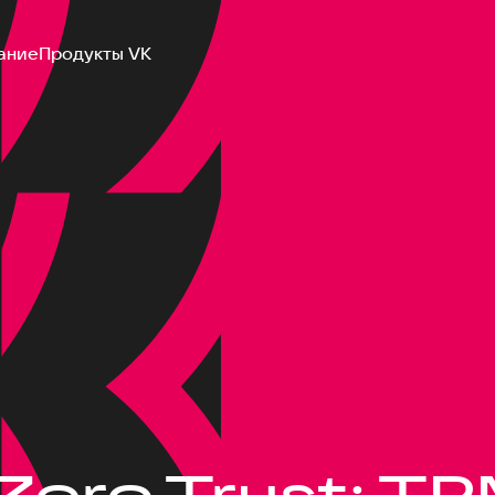
ание
Продукты VK
Zero Trust: TP