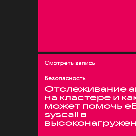
Смотреть запись
Безопасность
Отслеживание а
на кластере и ка
может помочь e
syscall в
высоконагруже
системах