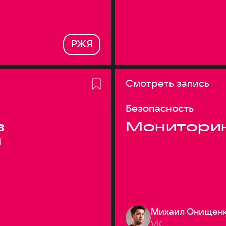
РЖЯ
Смотреть запись
Безопасность
з
Монитори
я
Михаил Онищен
VK