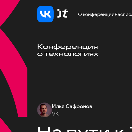
О конференции
Распис
Конференция
о технологиях
Илья Сафронов
VK
На пути к 