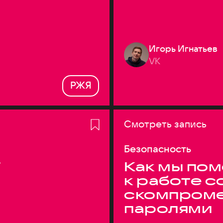
Игорь Игнатьев
VK
РЖЯ
Смотреть запись
Безопасность
T
Как мы по
к работе с
скомпром
паролями