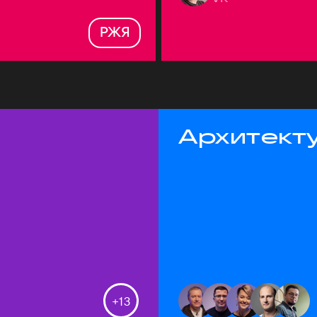
РЖЯ
Архитекту
+
13