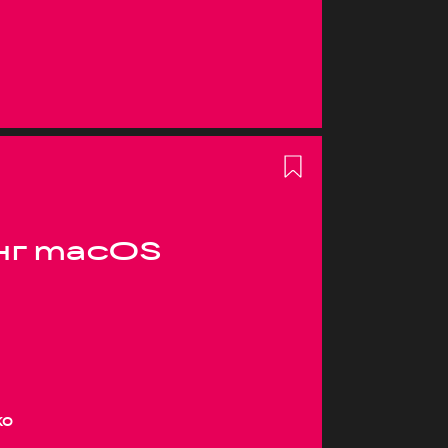
нг macOS
ко