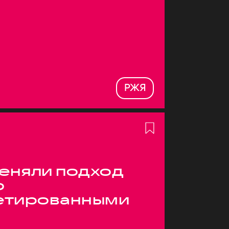
РЖЯ
меняли подход
о
етированными