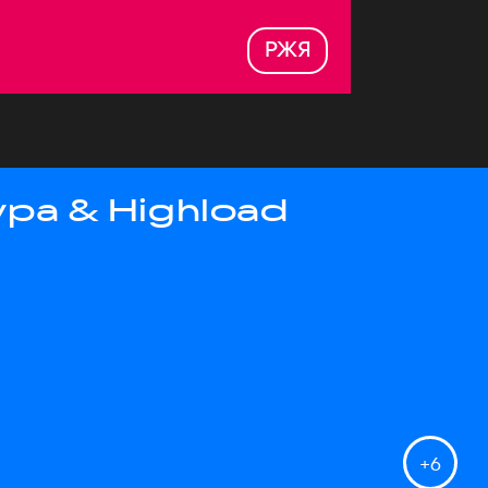
РЖЯ
ра & Highload
+
6