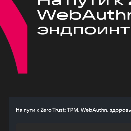
WebAuthn
эндпоинт
На пути к Zero Trust: TPM, WebAuthn, здоров