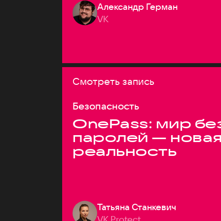
Александр Герман
VK
Смотреть запись
Безопасность
OnePass: мир бе
паролей — нова
реальность
Татьяна Станкевич
VK Protect