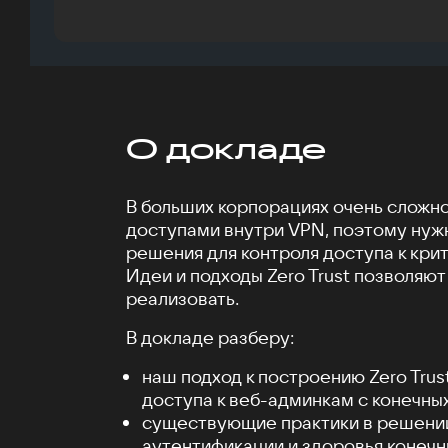
О докладе
В больших корпорациях очень сложн
доступами внутри VPN, поэтому ну
решения для контроля доступа к кри
Идеи и подходы Zero Trust позволяют
реализовать.
В докладе разберу:
наш подход к построению Zero Trus
доступа к веб-админкам с конечных
существующие практики в решени
аутентификации и здоровья конечн