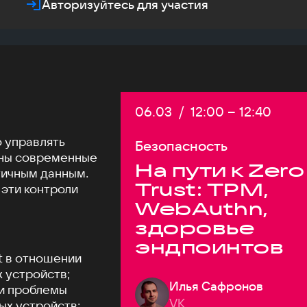
Авторизуйтесь для участия
Дата:
06.03
/
Начало:
12:00
–
Конец:
12:40
о управлять
Безопасность
жны современные
На пути к Zero
тичным данным.
Trust: TPM,
 эти контроли
WebAuthn,
здоровье
эндпоинтов
t в отношении
 устройств;
Илья Сафронов
и проблемы
VK
ых устройств;