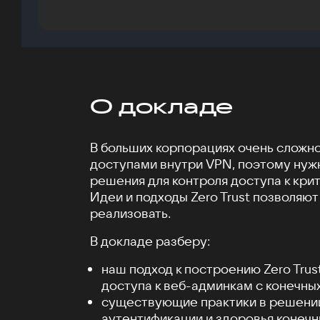
О докладе
В больших корпорациях очень сложн
доступами внутри VPN, поэтому ну
решения для контроля доступа к кри
Идеи и подходы Zero Trust позволяют
реализовать.
В докладе разберу:
наш подход к построению Zero Trus
доступа к веб-админкам с конечных
существующие практики в решени
аутентификации и здоровья конечн