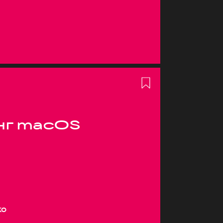
нг macOS
ко