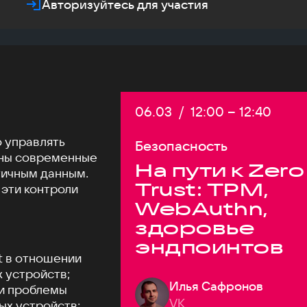
Авторизуйтесь для участия
Дата:
06.03
/
Начало:
12:00
–
Конец:
12:40
о управлять
Безопасность
жны современные
На пути к Zero
тичным данным.
Trust: TPM,
 эти контроли
WebAuthn,
здоровье
эндпоинтов
t в отношении
 устройств;
Илья Сафронов
и проблемы
VK
ых устройств;