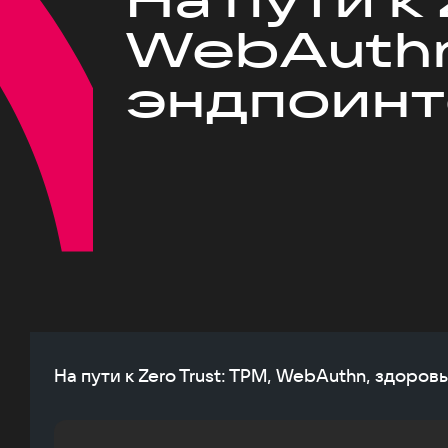
WebAuthn
эндпоинт
На пути к Zero Trust: TPM, WebAuthn, здоров