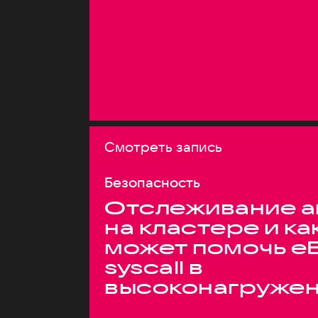
Смотреть запись
Безопасность
Отслеживание а
на кластере и ка
может помочь e
syscall в
высоконагруже
системах