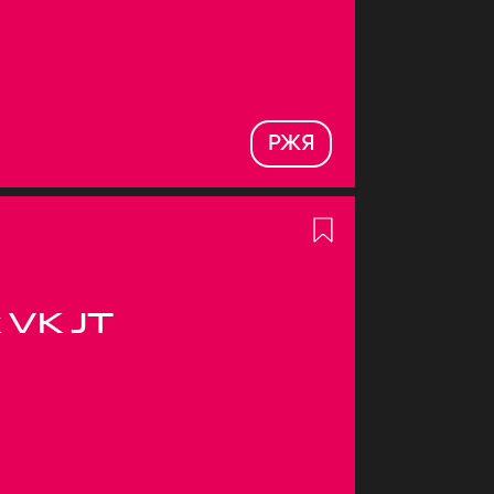
РЖЯ
 VK JT