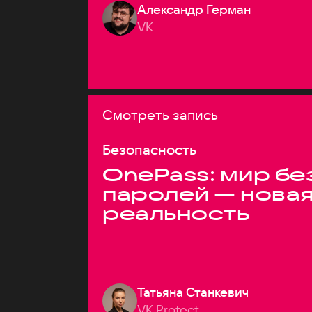
Александр Герман
VK
Смотреть запись
Безопасность
OnePass: мир бе
паролей — нова
реальность
Татьяна Станкевич
VK Protect