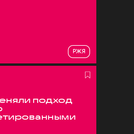
РЖЯ
меняли подход
о
етированными