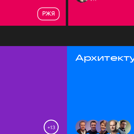
РЖЯ
Архитекту
+
13