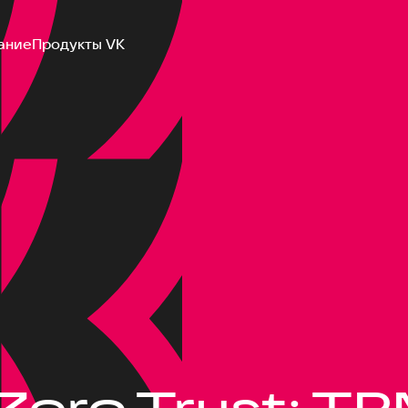
ание
Продукты VK
Zero Trust: TP