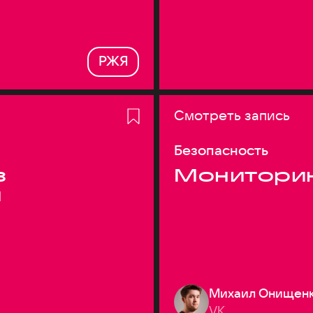
РЖЯ
Смотреть запись
Безопасность
з
Монитори
я
Михаил Онищен
VK