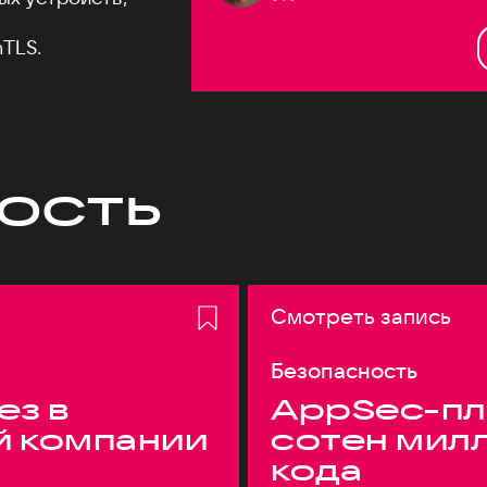
TLS.
ость
Смотреть запись
Безопасность
ез в
AppSec-пл
й компании
сотен мил
кода