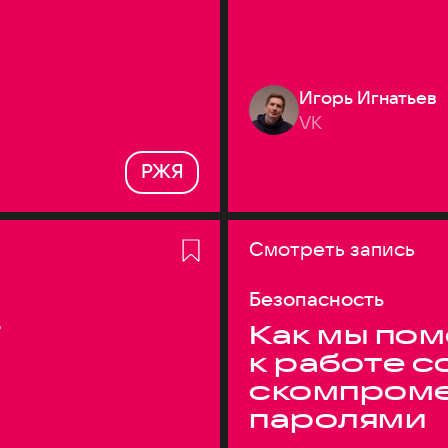
Игорь Игнатьев
VK
РЖЯ
Смотреть запись
Безопасность
T
Как мы по
к работе с
скомпром
паролями