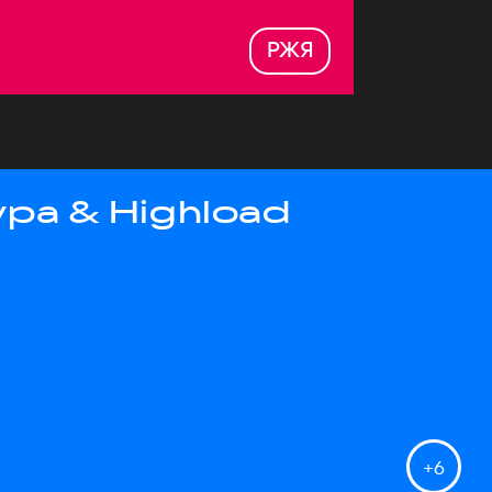
РЖЯ
ра & Highload
+
6