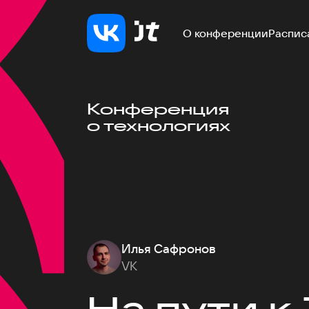
О конференции
Распис
Конференция
о технологиях
Илья Сафронов
VK
На пути к 