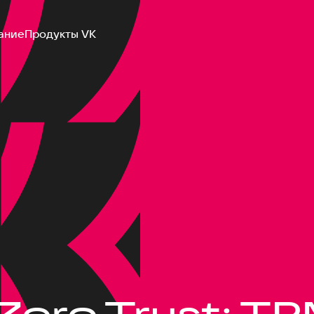
ание
Продукты VK
Zero Trust: TP