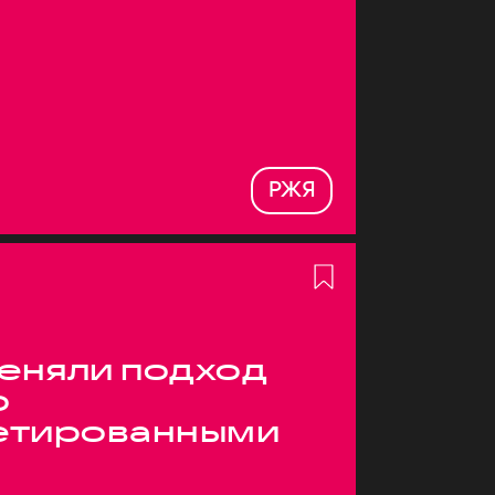
РЖЯ
меняли подход
о
етированными