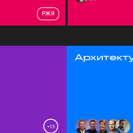
РЖЯ
Архитекту
+
13