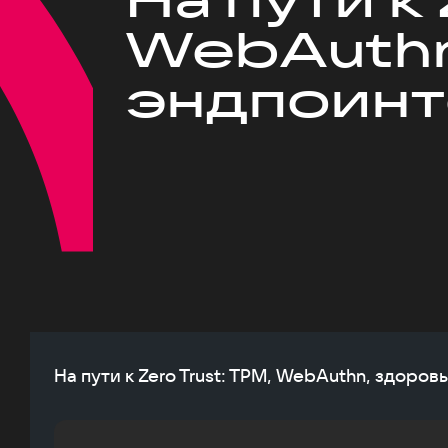
WebAuthn
эндпоинт
На пути к Zero Trust: TPM, WebAuthn, здоров