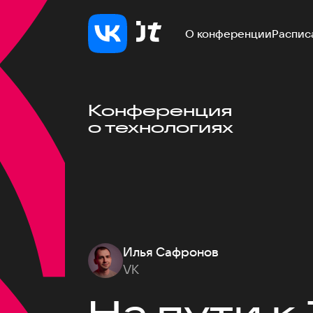
О конференции
Распис
Конференция
о технологиях
Илья Сафронов
VK
На пути к 