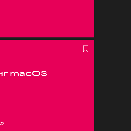
нг macOS
ко