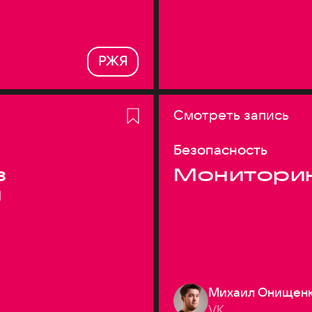
РЖЯ
Смотреть запись
Безопасность
з
Монитори
я
Михаил Онищен
VK