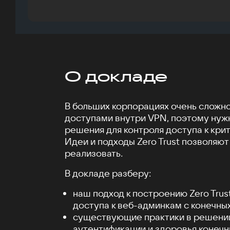
О докладе
В больших корпорациях очень сложн
доступами внутри VPN, поэтому ну
решения для контроля доступа к кри
Идеи и подходы Zero Trust позволяют
реализовать.
В докладе разберу:
наш подход к построению Zero Trus
доступа к веб-админкам с конечных
существующие практики в решени
аутентификации и здоровья конечн