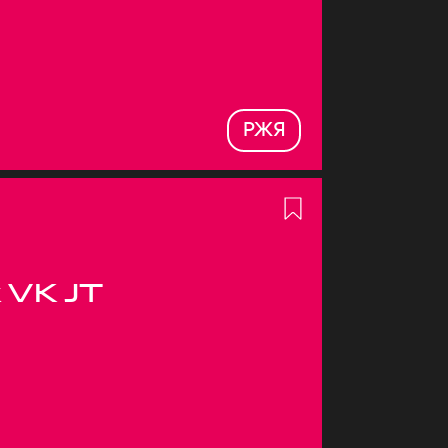
РЖЯ
 VK JT