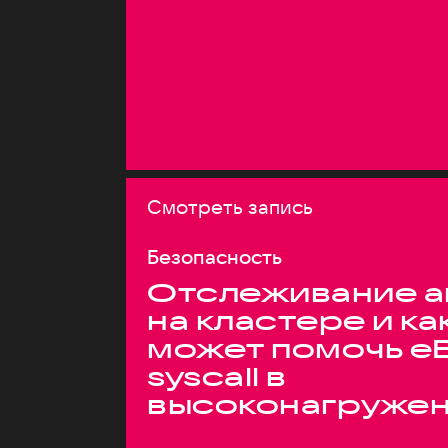
Смотреть запись
Безопасность
Отслеживание а
на кластере и ка
может помочь e
syscall в
высоконагруже
системах