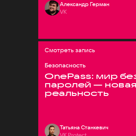
Александр Герман
VK
Смотреть запись
Безопасность
OnePass: мир бе
паролей — нова
реальность
Татьяна Станкевич
VK Protect