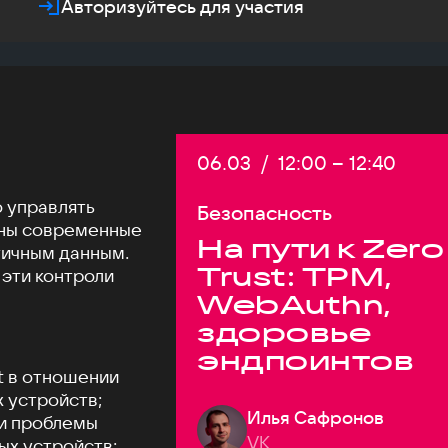
Авторизуйтесь для участия
Дата:
06.03
/
Начало:
12:00
–
Конец:
12:40
о управлять
Безопасность
жны современные
На пути к Zero
тичным данным.
Trust: TPM,
 эти контроли
WebAuthn,
здоровье
эндпоинтов
t в отношении
 устройств;
Илья Сафронов
и проблемы
VK
ых устройств;