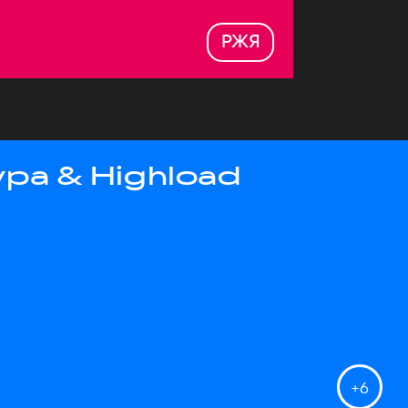
РЖЯ
ра & Highload
+
6