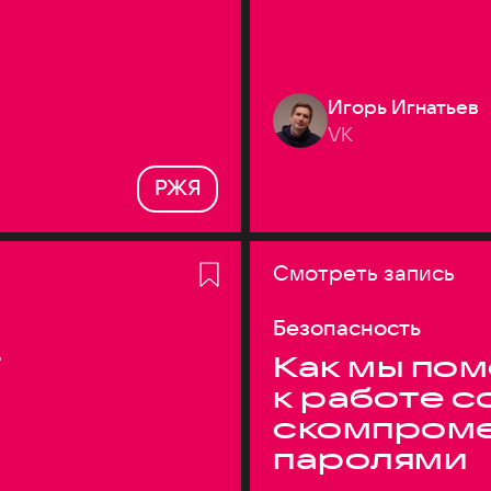
Игорь Игнатьев
VK
РЖЯ
Смотреть запись
Безопасность
T
Как мы по
к работе с
скомпром
паролями