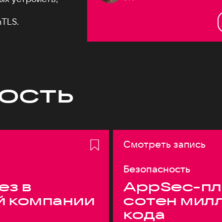
TLS.
ость
Смотреть запись
Безопасность
ез в
AppSec-пл
й компании
сотен мил
кода