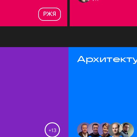
РЖЯ
Архитекту
+
13