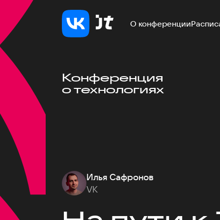
О конференции
Распис
Конференция
о технологиях
Илья Сафронов
VK
На пути к 