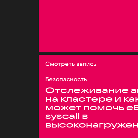
Смотреть запись
Безопасность
Отслеживание а
на кластере и ка
может помочь e
syscall в
высоконагруже
системах