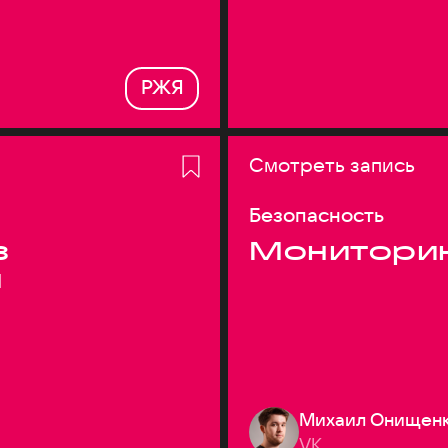
РЖЯ
Смотреть запись
Безопасность
з
Монитори
я
Михаил Онищен
VK