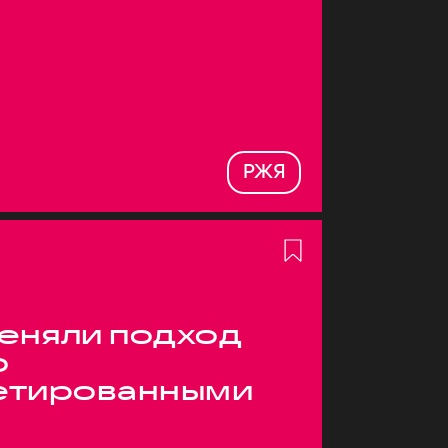
РЖЯ
меняли подход
о
етированными