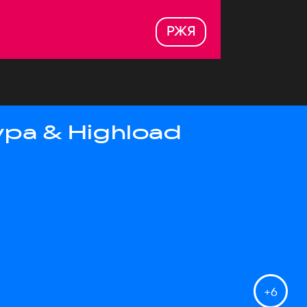
РЖЯ
ра & Highload
+
6