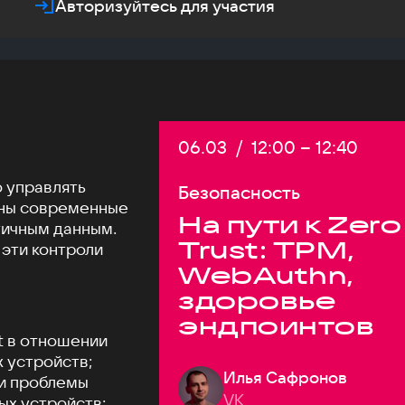
Авторизуйтесь для участия
Дата:
06.03
/
Начало:
12:00
–
Конец:
12:40
о управлять
Безопасность
жны современные
На пути к Zero
тичным данным.
Trust: TPM,
 эти контроли
WebAuthn,
здоровье
эндпоинтов
t в отношении
 устройств;
Илья Сафронов
и проблемы
VK
ых устройств;