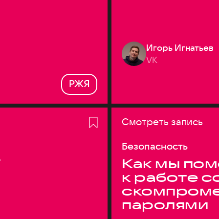
Игорь Игнатьев
VK
РЖЯ
Смотреть запись
Безопасность
T
Как мы по
к работе с
скомпром
паролями