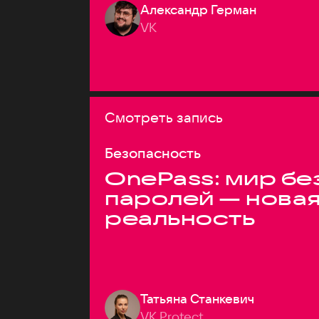
Александр Герман
VK
Смотреть запись
Безопасность
OnePass: мир бе
паролей — нова
реальность
Татьяна Станкевич
VK Protect