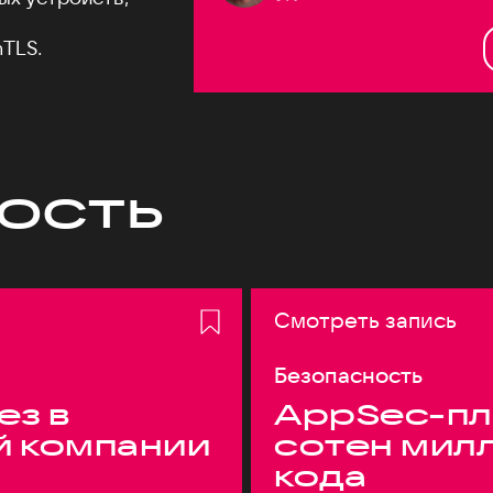
TLS.
ость
Смотреть запись
Безопасность
ез в
AppSec-пл
й компании
сотен мил
кода