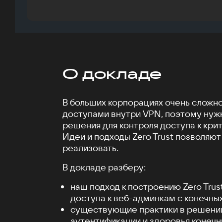
О докладе
В больших корпорациях очень сложн
доступами внутри VPN, поэтому ну
решения для контроля доступа к кри
Идеи и подходы Zero Trust позволяют
реализовать.
В докладе разберу:
наш подход к построению Zero Trus
доступа к веб-админкам с конечных
существующие практики в решени
аутентификации и здоровья конечн