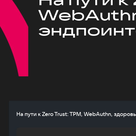
WebAuthn
эндпоинт
На пути к Zero Trust: TPM, WebAuthn, здоров