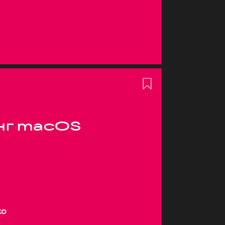
нг macOS
ко