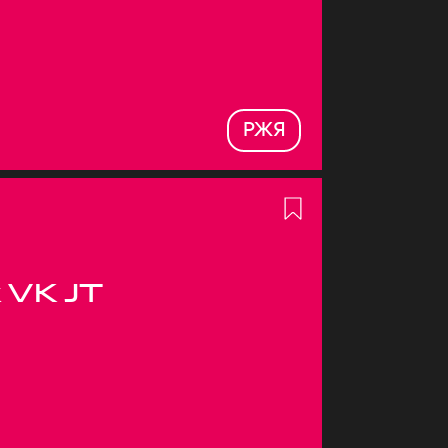
РЖЯ
 VK JT