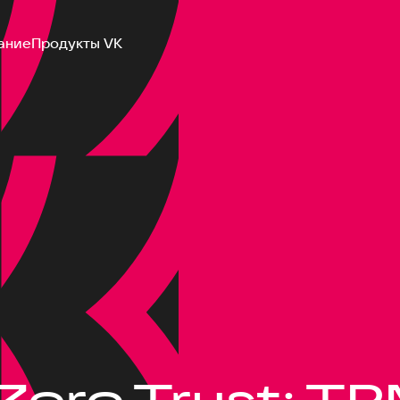
ание
Продукты VK
Zero Trust: TP