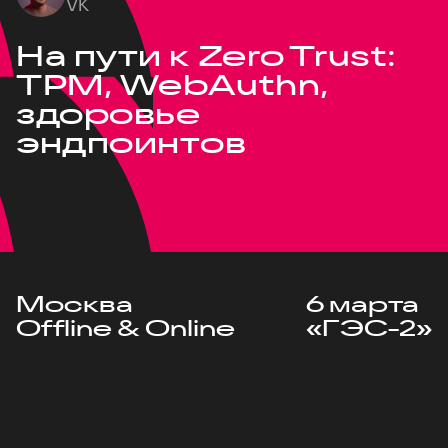
VK
На пути к Zero Trust:
TPM, WebAuthn,
здоровье
эндпоинтов
Москва
6 марта
Offline & Online
«ГЭС-2»