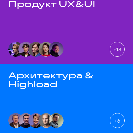
Продукт UX&UI
Темы докладов
+
13
Архитектура &
Highload
+
6