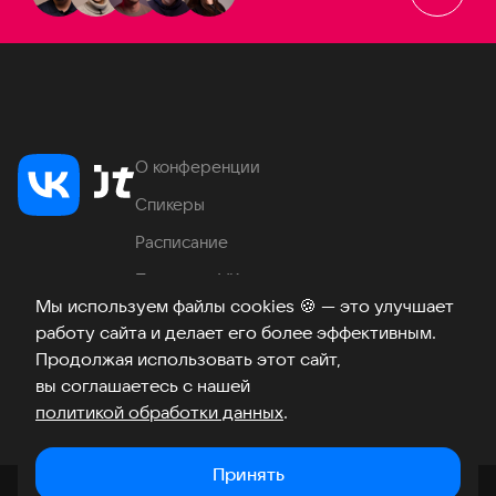
О конференции
Спикеры
Расписание
Продукты VK
Мы используем файлы cookies
🍪
— это улучшает
Место проведения
работу сайта и делает его более эффективным.
Часто задаваемые вопросы
Продолжая использовать этот сайт,
вы соглашаетесь с нашей
политикой обработки данных
.
Телеграм
ВКонтакте
Хабр
Возникли вопросы?
©
2026
Принять