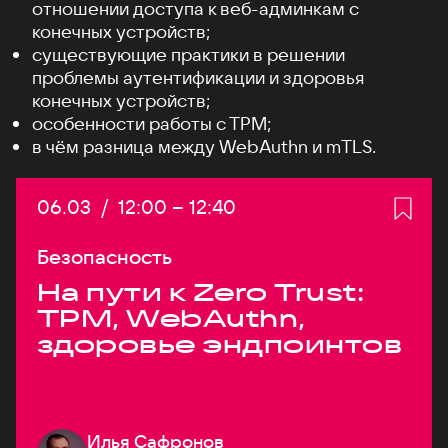
отношении доступа к веб-админкам с
конечных устройств;
существующие практики в решении
проблемы аутентификации и здоровья
конечных устройств;
особенности работы c TPM;
в чём разница между WebAuthn и mTLS.
Дата:
06.03
/
Начало:
12:00
–
Конец:
12:40
Безопасность
На пути к Zero Trust:
TPM, WebAuthn,
здоровье эндпоинтов
Илья Сафронов