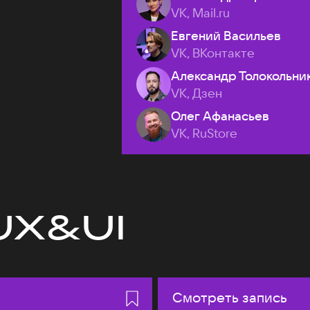
VK, Mail.ru
Евгений Васильев
VK, ВКонтакте
Александр Толокольни
VK, Дзен
Олег Афанасьев
VK, RuStore
UX&UI
Смотреть запись