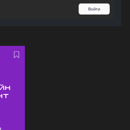
Войти
йн
нт
о