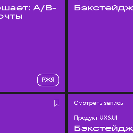
шает: A/B-
Бэкстейдж
очты
РЖЯ
Смотреть запись
Продукт UX&UI
Бэкстейдж