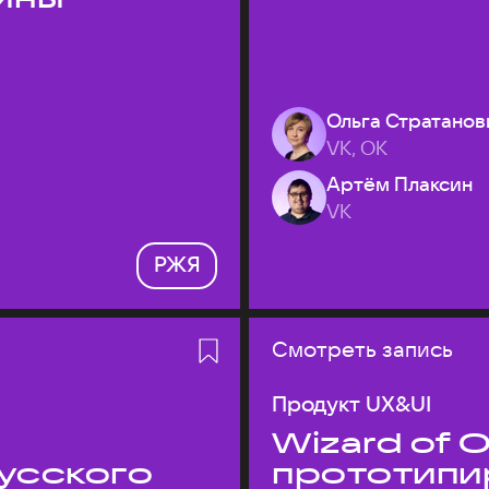
Ольга Стратанов
VK, ОК
Артём Плаксин
VK
РЖЯ
Смотреть запись
Продукт UX&UI
Wizard of O
усского
прототипи