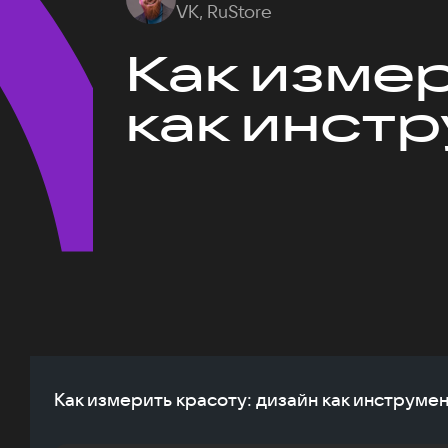
VK, RuStore
Как измер
как инст
Как измерить красоту: дизайн как инструме