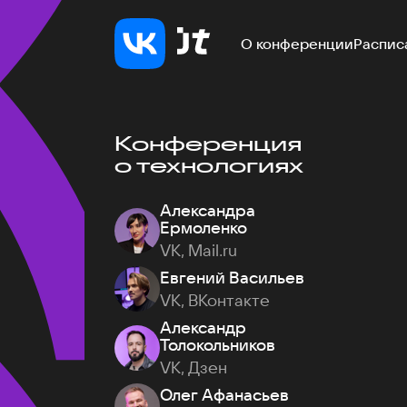
О конференции
Распис
Конференция
о технологиях
Александра
Ермоленко
VK, Mail.ru
Евгений Васильев
VK, ВКонтакте
Александр
Толокольников
VK, Дзен
Олег Афанасьев