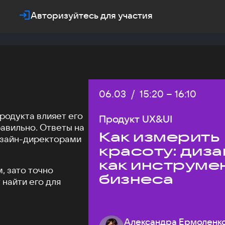
Авторизуйтесь для участия
Дата:
06.03
/
Начало:
15:20
–
Конец:
16:10
родукта влияет его
Продукт UX&UI
равильно. Ответы на
Как измерить
дизайн-директорами
красоту: диза
как инструме
, зато точно
бизнеса
найти его для
Александра Ермоленк