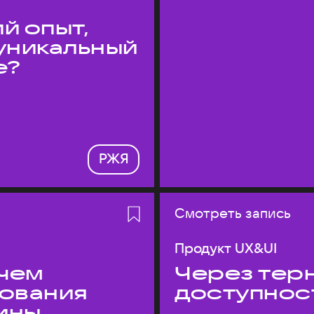
й опыт,
уникальный
е?
РЖЯ
Смотреть запись
Продукт UX&UI
 чем
Через терн
дования
доступнос
ины