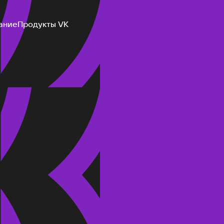
ание
Продукты VK