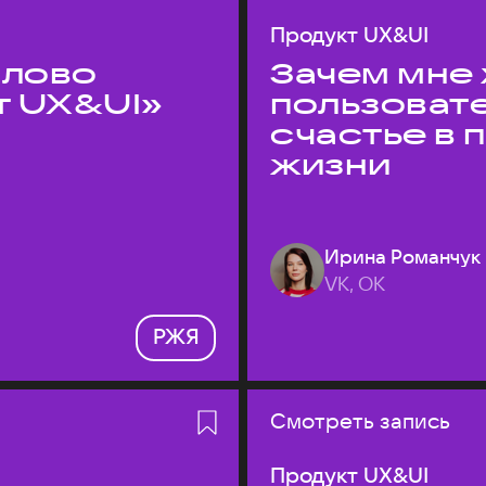
Продукт UX&UI
слово
Зачем мне 
т UX&UI»
пользоват
счастье в
жизни
Ирина Романчук
VK, ОК
РЖЯ
Смотреть запись
Продукт UX&UI