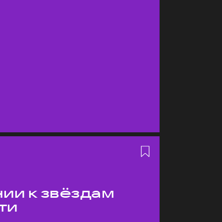
ии к звёздам
ти