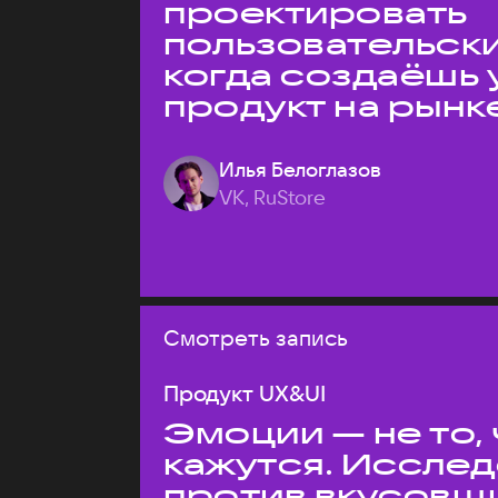
проектировать
пользовательски
когда создаёшь 
продукт на рынк
Илья Белоглазов
VK, RuStore
Смотреть запись
Продукт UX&UI
Эмоции — не то,
кажутся. Иссле
против вкусовщ