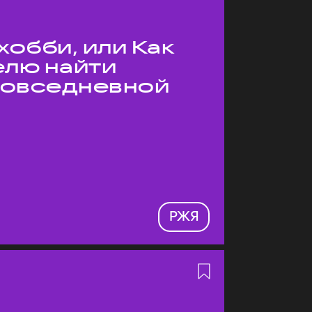
хобби, или Как
елю найти
 повседневной
РЖЯ