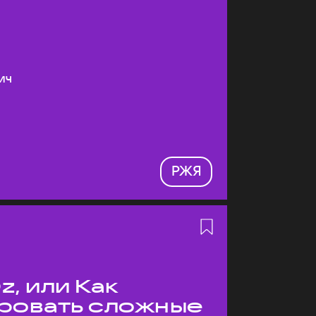
ич
РЖЯ
z, или Как
ровать сложные