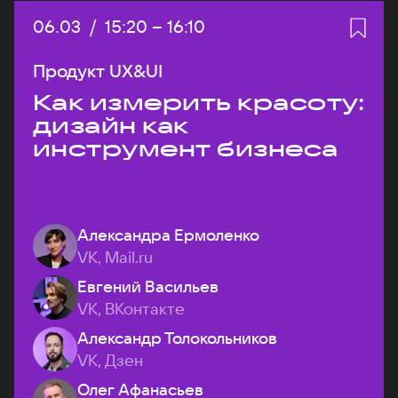
Дата:
06.03
/
Начало:
15:20
–
Конец:
16:10
Продукт UX&UI
Как измерить красоту:
дизайн как
инструмент бизнеса
Александра Ермоленко
VK, Mail.ru
Евгений Васильев
VK, ВКонтакте
Александр Толокольников
VK, Дзен
Олег Афанасьев