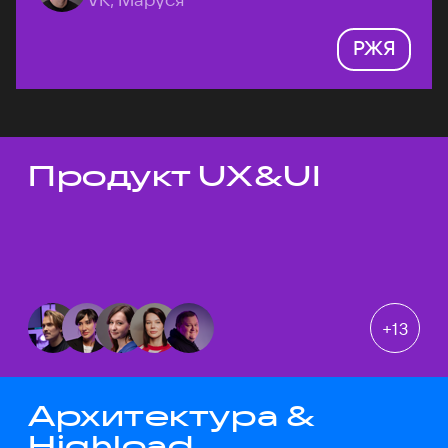
РЖЯ
Продукт UX&UI
Темы докладов
+
13
Архитектура &
Highload