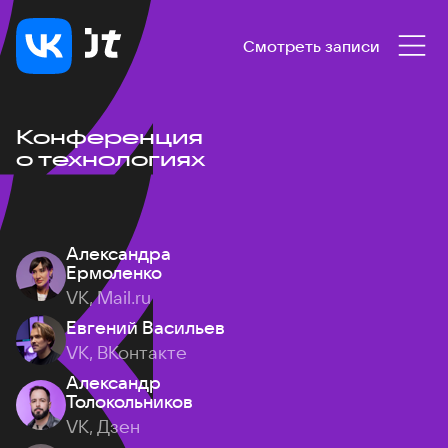
Смотреть записи
Конференция
о технологиях
Александра
Ермоленко
VK, Mail.ru
Евгений Васильев
VK, ВКонтакте
Александр
Толокольников
VK, Дзен