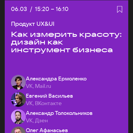
Дата:
06.03
/
Начало:
15:20
–
Конец:
16:10
Продукт UX&UI
Как измерить красоту:
дизайн как
инструмент бизнеса
Александра Ермоленко
VK, Mail.ru
Евгений Васильев
VK, ВКонтакте
Александр Толокольников
VK, Дзен
Олег Афанасьев