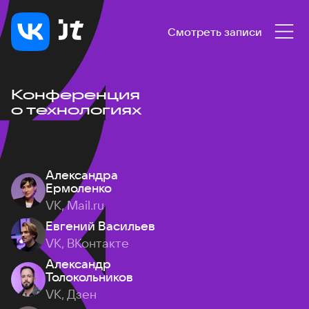
Смотреть записи
Конференция
о технологиях
Александра
Ермоленко
VK, Mail.ru
Евгений Васильев
VK, ВКонтакте
Александр
Толокольников
VK, Дзен