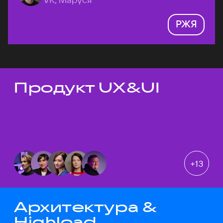
РЖЯ
Продукт UX&UI
Темы докладов
+
13
Архитектура &
Highload