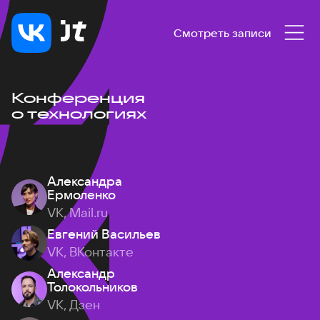
Смотреть записи
Конференция
о технологиях
Александра
Ермоленко
VK, Mail.ru
Евгений Васильев
VK, ВКонтакте
Александр
Толокольников
VK, Дзен