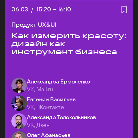
Дата:
06.03
/
Начало:
15:20
–
Конец:
16:10
Продукт UX&UI
Как измерить красоту:
дизайн как
инструмент бизнеса
Александра Ермоленко
VK, Mail.ru
Евгений Васильев
VK, ВКонтакте
Александр Толокольников
VK, Дзен
Олег Афанасьев