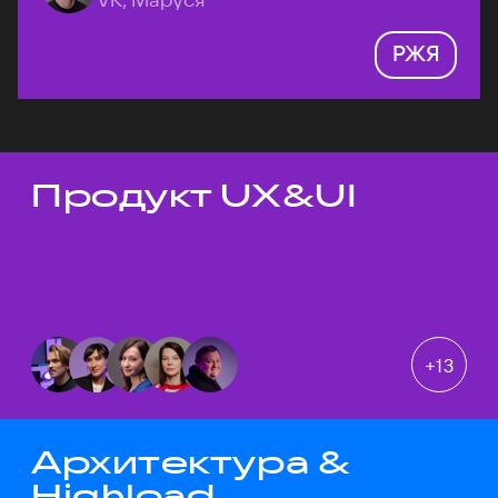
РЖЯ
Продукт UX&UI
Темы докладов
+
13
Архитектура &
Highload