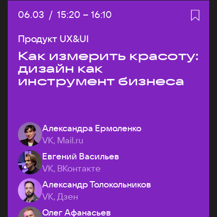
Дата:
06.03
/
Начало:
15:20
–
Конец:
16:10
Продукт UX&UI
Как измерить красоту:
дизайн как
инструмент бизнеса
Александра Ермоленко
VK, Mail.ru
Евгений Васильев
VK, ВКонтакте
Александр Толокольников
VK, Дзен
Олег Афанасьев