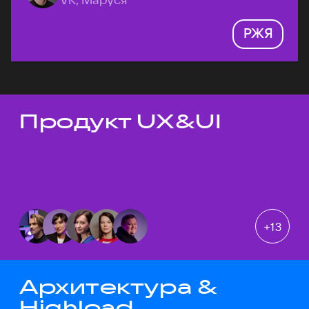
РЖЯ
Продукт UX&UI
Темы докладов
+
13
Архитектура &
Highload