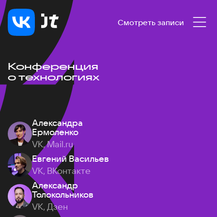
Смотреть записи
Конференция
о технологиях
Александра
Ермоленко
VK, Mail.ru
Евгений Васильев
VK, ВКонтакте
Александр
Толокольников
VK, Дзен