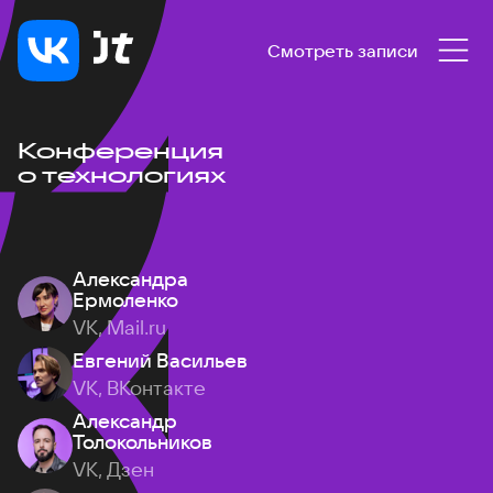
Смотреть записи
Конференция
о технологиях
Александра
Ермоленко
VK, Mail.ru
Евгений Васильев
VK, ВКонтакте
Александр
Толокольников
VK, Дзен