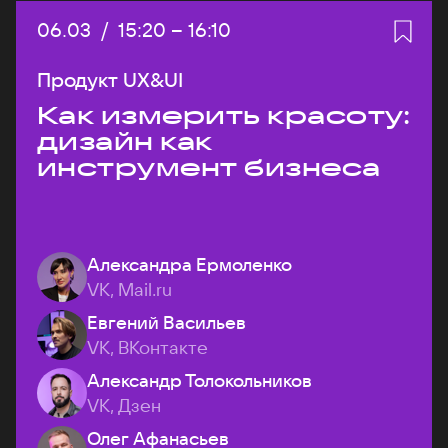
Дата:
06.03
/
Начало:
15:20
–
Конец:
16:10
Продукт UX&UI
Как измерить красоту:
дизайн как
инструмент бизнеса
Александра Ермоленко
VK, Mail.ru
Евгений Васильев
VK, ВКонтакте
Александр Толокольников
VK, Дзен
Олег Афанасьев