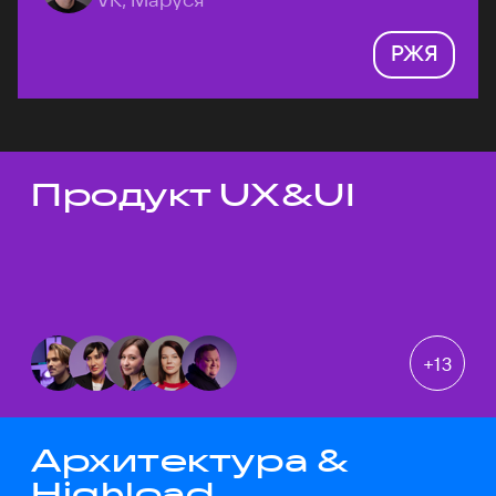
РЖЯ
Продукт UX&UI
Темы докладов
+
13
Архитектура &
Highload