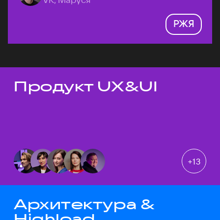
РЖЯ
Продукт UX&UI
Темы докладов
+
13
Архитектура &
Highload