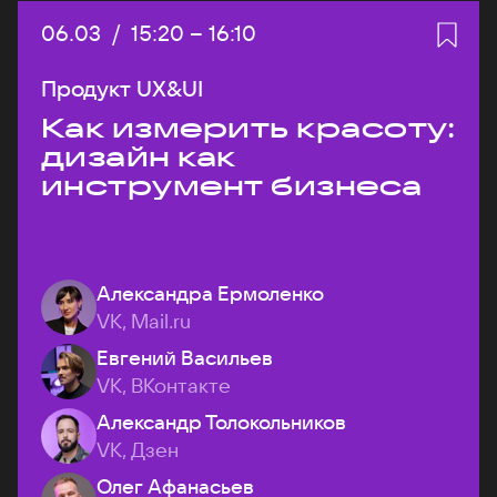
Дата:
06.03
/
Начало:
15:20
–
Конец:
16:10
Продукт UX&UI
Как измерить красоту:
дизайн как
инструмент бизнеса
Александра Ермоленко
VK, Mail.ru
Евгений Васильев
VK, ВКонтакте
Александр Толокольников
VK, Дзен
Олег Афанасьев