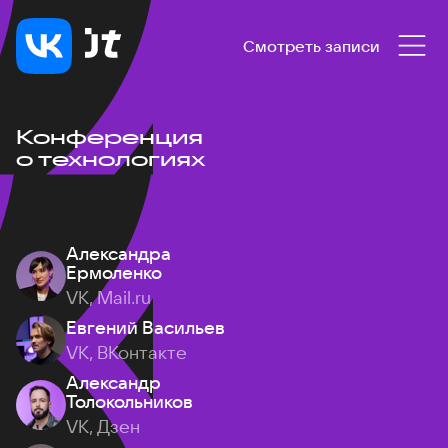
Смотреть записи
Конференция
о технологиях
Александра
Ермоленко
VK, Mail.ru
Евгений Васильев
VK, ВКонтакте
Александр
Толокольников
VK, Дзен