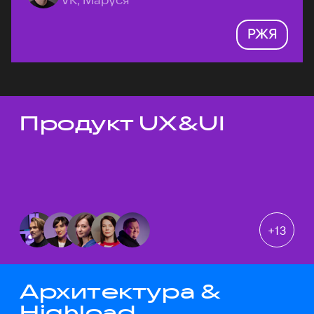
РЖЯ
Продукт UX&UI
Темы докладов
+
13
Архитектура &
Highload