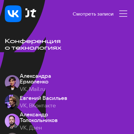
Смотреть записи
Конференция
о технологиях
Александра
Ермоленко
VK, Mail.ru
Евгений Васильев
VK, ВКонтакте
Александр
Толокольников
VK, Дзен