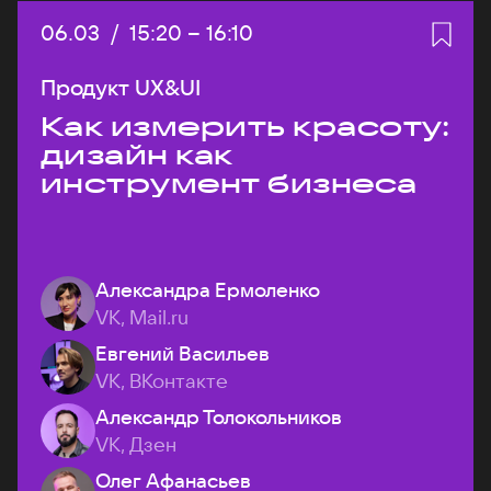
Дата:
06.03
/
Начало:
15:20
–
Конец:
16:10
Продукт UX&UI
Как измерить красоту:
дизайн как
инструмент бизнеса
Александра Ермоленко
VK, Mail.ru
Евгений Васильев
VK, ВКонтакте
Александр Толокольников
VK, Дзен
Олег Афанасьев