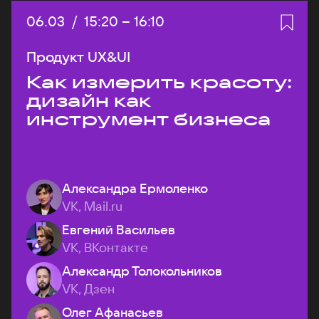
Дата:
06.03
/
Начало:
15:20
–
Конец:
16:10
Продукт UX&UI
Как измерить красоту:
дизайн как
инструмент бизнеса
Александра Ермоленко
VK, Mail.ru
Евгений Васильев
VK, ВКонтакте
Александр Толокольников
VK, Дзен
Олег Афанасьев