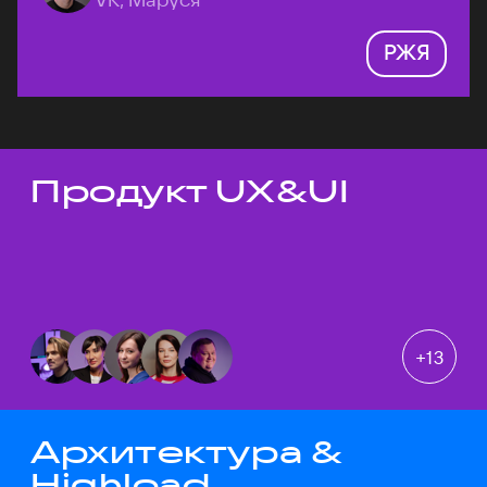
РЖЯ
Продукт UX&UI
Темы докладов
+
13
Архитектура &
Highload