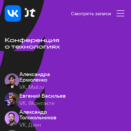
Смотреть записи
Конференция
о технологиях
Александра
Ермоленко
VK, Mail.ru
Евгений Васильев
VK, ВКонтакте
Александр
Толокольников
VK, Дзен