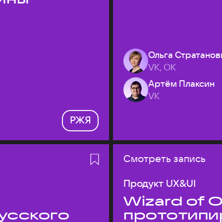
Ольга Стратанов
VK, ОК
Артём Плаксин
VK
РЖЯ
Смотреть запись
Продукт UX&UI
Wizard of O
усского
прототипи