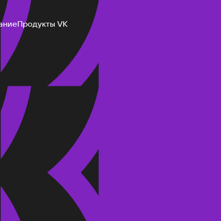
ание
Продукты VK