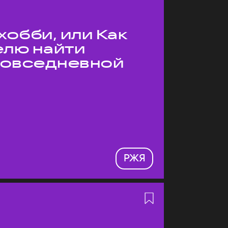
хобби, или Как
елю найти
 повседневной
РЖЯ