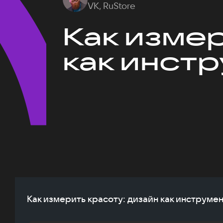
VK, RuStore
Как измер
как инст
Как измерить красоту: дизайн как инструме