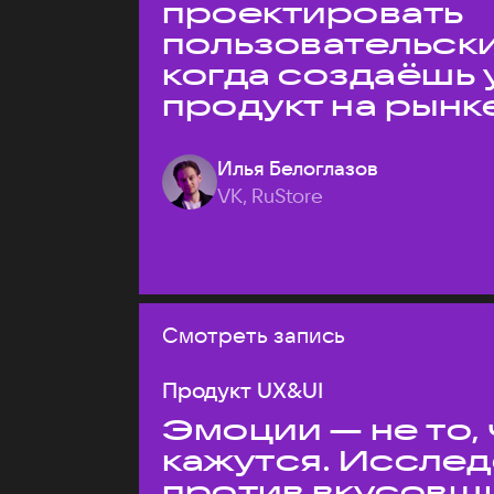
проектировать
пользовательски
когда создаёшь 
продукт на рынк
Илья Белоглазов
VK, RuStore
Смотреть запись
Продукт UX&UI
Эмоции — не то,
кажутся. Иссле
против вкусовщ