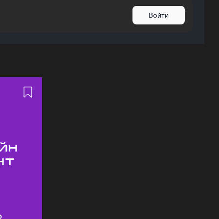
Войти
йн
нт
о