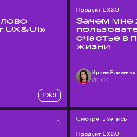
Продукт UX&UI
слово
Зачем мне 
т UX&UI»
пользоват
счастье в
жизни
Ирина Романчук
VK, ОК
РЖЯ
Смотреть запись
Продукт UX&UI