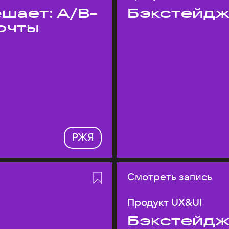
шает: A/B-
Бэкстейдж
очты
РЖЯ
Смотреть запись
Продукт UX&UI
Бэкстейдж