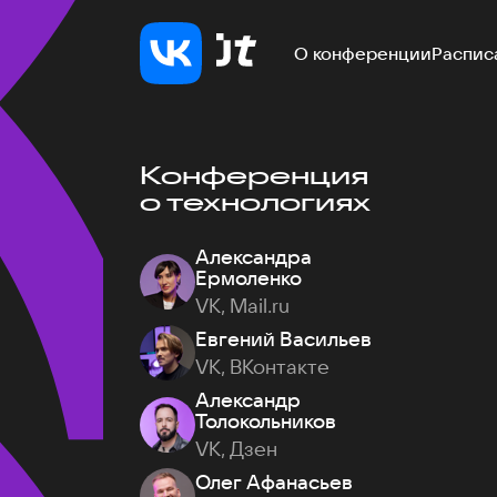
О конференции
Распис
Конференция
о технологиях
Александра
Ермоленко
VK, Mail.ru
Евгений Васильев
VK, ВКонтакте
Александр
Толокольников
VK, Дзен
Олег Афанасьев