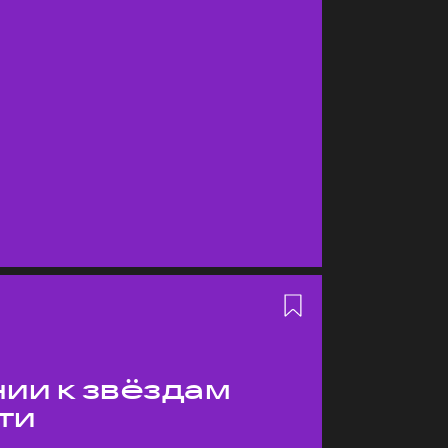
ии к звёздам
ти