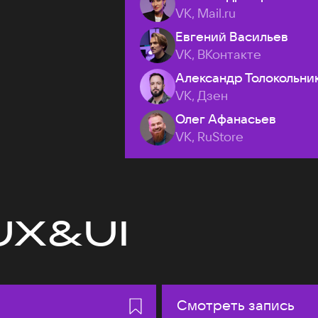
VK, Mail.ru
Евгений Васильев
VK, ВКонтакте
Александр Толокольни
VK, Дзен
Олег Афанасьев
VK, RuStore
UX&UI
Смотреть запись