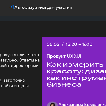
Авторизуйтесь для участия
Дата:
06.03
/
Начало:
15:20
–
Конец:
16:10
родукта влияет его
Продукт UX&UI
равильно. Ответы на
Как измерить
дизайн-директорами
красоту: диза
как инструме
, зато точно
бизнеса
найти его для
Александра Ермоленк