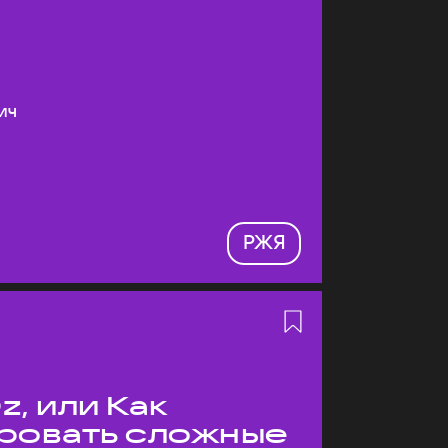
ич
РЖЯ
z, или Как
ровать сложные