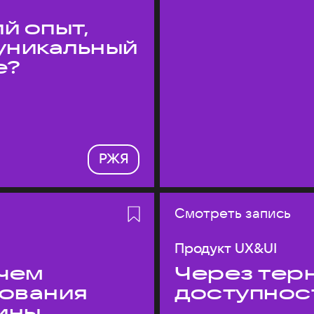
й опыт,
уникальный
е?
РЖЯ
Смотреть запись
Продукт UX&UI
 чем
Через терн
дования
доступнос
ины