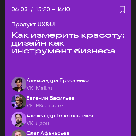
Дата:
06.03
/
Начало:
15:20
–
Конец:
16:10
Продукт UX&UI
Как измерить красоту:
дизайн как
инструмент бизнеса
Александра Ермоленко
VK, Mail.ru
Евгений Васильев
VK, ВКонтакте
Александр Толокольников
VK, Дзен
Олег Афанасьев