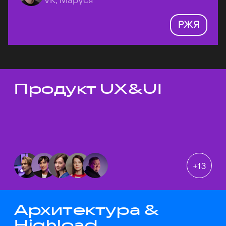
РЖЯ
Продукт UX&UI
Темы докладов
+
13
Архитектура &
Highload