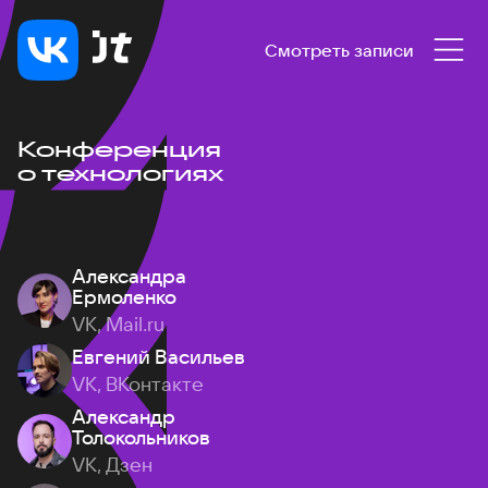
Смотреть записи
Конференция
о технологиях
Александра
Ермоленко
VK, Mail.ru
Евгений Васильев
VK, ВКонтакте
Александр
Толокольников
VK, Дзен