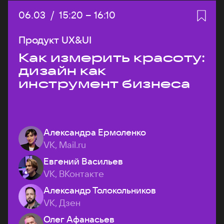
Дата:
06.03
/
Начало:
15:20
–
Конец:
16:10
Продукт UX&UI
Как измерить красоту:
дизайн как
инструмент бизнеса
Александра Ермоленко
VK, Mail.ru
Евгений Васильев
VK, ВКонтакте
Александр Толокольников
VK, Дзен
Олег Афанасьев