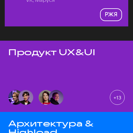
РЖЯ
Продукт UX&UI
Темы докладов
+
13
Архитектура &
Highload