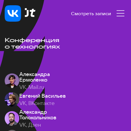
Смотреть записи
Конференция
о технологиях
Александра
Ермоленко
VK, Mail.ru
Евгений Васильев
VK, ВКонтакте
Александр
Толокольников
VK, Дзен