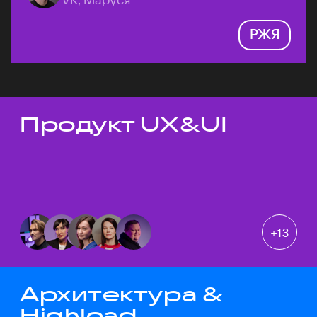
РЖЯ
Продукт UX&UI
Темы докладов
+
13
Архитектура &
Highload