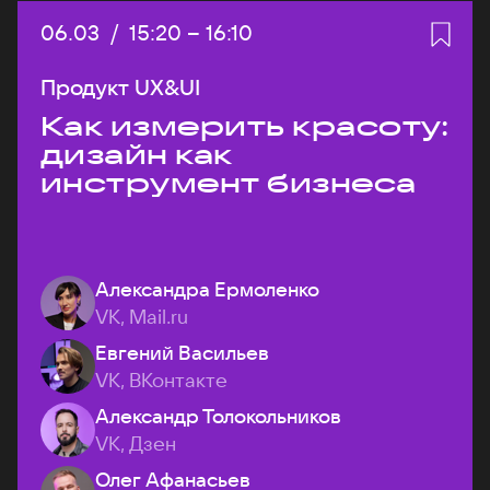
Дата:
06.03
/
Начало:
15:20
–
Конец:
16:10
Продукт UX&UI
Как измерить красоту:
дизайн как
инструмент бизнеса
Александра Ермоленко
VK, Mail.ru
Евгений Васильев
VK, ВКонтакте
Александр Толокольников
VK, Дзен
Олег Афанасьев