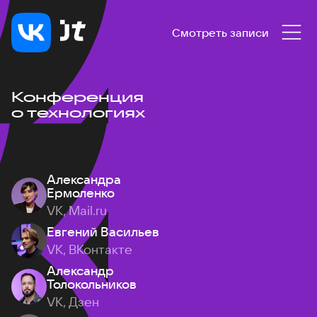
Смотреть записи
Конференция
о технологиях
Александра
Ермоленко
VK, Mail.ru
Евгений Васильев
VK, ВКонтакте
Александр
Толокольников
VK, Дзен