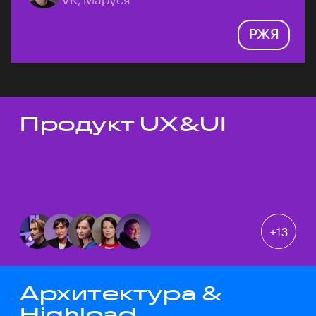
РЖЯ
Продукт UX&UI
Темы докладов
+
13
Архитектура &
Highload