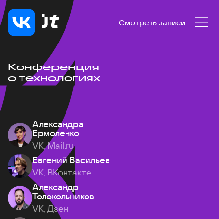
Смотреть записи
Конференция
о технологиях
Александра
Ермоленко
VK, Mail.ru
Евгений Васильев
VK, ВКонтакте
Александр
Толокольников
VK, Дзен