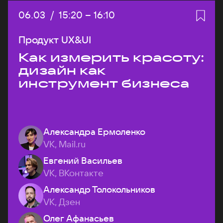
Дата:
06.03
/
Начало:
15:20
–
Конец:
16:10
Продукт UX&UI
Как измерить красоту:
дизайн как
инструмент бизнеса
Александра Ермоленко
VK, Mail.ru
Евгений Васильев
VK, ВКонтакте
Александр Толокольников
VK, Дзен
Олег Афанасьев