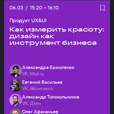
Дата:
06.03
/
Начало:
15:20
–
Конец:
16:10
Продукт UX&UI
Как измерить красоту:
дизайн как
инструмент бизнеса
Александра Ермоленко
VK, Mail.ru
Евгений Васильев
VK, ВКонтакте
Александр Толокольников
VK, Дзен
Олег Афанасьев