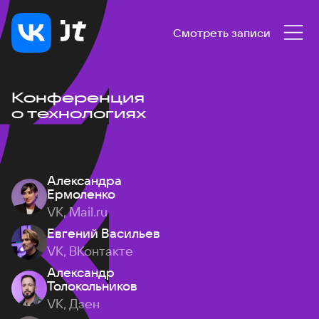
Смотреть записи
Конференция
о технологиях
Александра
Ермоленко
VK, Mail.ru
Евгений Васильев
VK, ВКонтакте
Александр
Толокольников
VK, Дзен