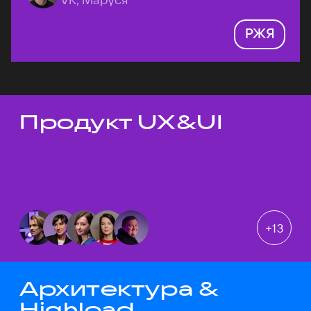
РЖЯ
Продукт UX&UI
Темы докладов
+
13
Архитектура &
Highload