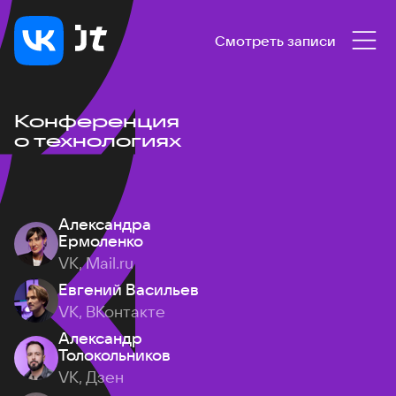
Смотреть записи
Конференция
о технологиях
Александра
Ермоленко
VK, Mail.ru
Евгений Васильев
VK, ВКонтакте
Александр
Толокольников
VK, Дзен