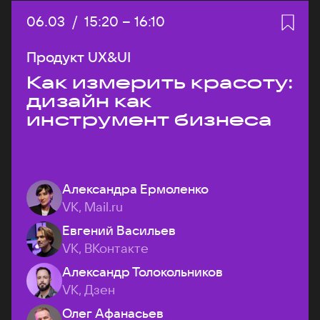
Дата:
06.03
/
Начало:
15:20
–
Конец:
16:10
Продукт UX&UI
Как измерить красоту:
дизайн как
инструмент бизнеса
Александра Ермоленко
VK, Mail.ru
Евгений Васильев
VK, ВКонтакте
Александр Толокольников
VK, Дзен
Олег Афанасьев