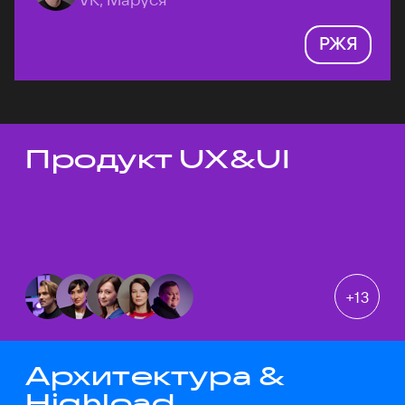
РЖЯ
Продукт UX&UI
Темы докладов
+
13
Архитектура &
Highload