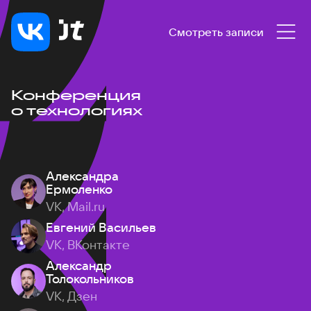
Смотреть записи
Конференция
о технологиях
Александра
Ермоленко
VK, Mail.ru
Евгений Васильев
VK, ВКонтакте
Александр
Толокольников
VK, Дзен