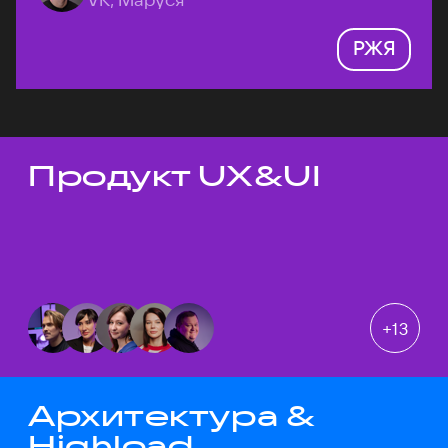
РЖЯ
Продукт UX&UI
Темы докладов
+
13
Архитектура &
Highload