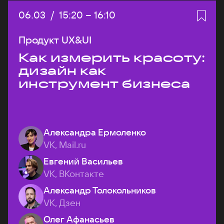
Дата:
06.03
/
Начало:
15:20
–
Конец:
16:10
Продукт UX&UI
Как измерить красоту:
дизайн как
инструмент бизнеса
Александра Ермоленко
VK, Mail.ru
Евгений Васильев
VK, ВКонтакте
Александр Толокольников
VK, Дзен
Олег Афанасьев