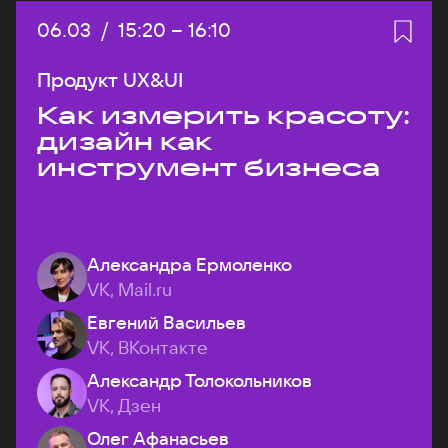
Дата:
06.03
/
Начало:
15:20
–
Конец:
16:10
Продукт UX&UI
Как измерить красоту:
дизайн как
инструмент бизнеса
Александра Ермоленко
VK, Mail.ru
Евгений Васильев
VK, ВКонтакте
Александр Толокольников
VK, Дзен
Олег Афанасьев