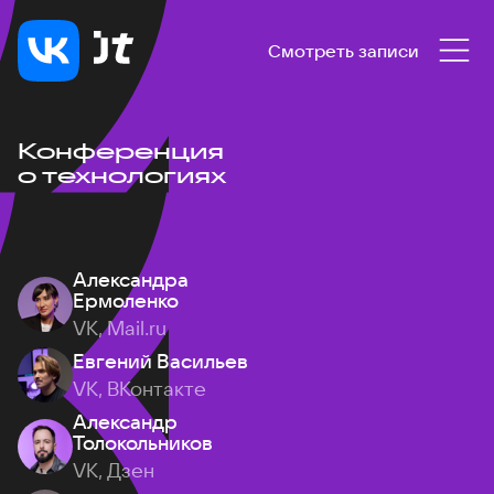
Смотреть записи
Конференция
о технологиях
Александра
Ермоленко
VK, Mail.ru
Евгений Васильев
VK, ВКонтакте
Александр
Толокольников
VK, Дзен