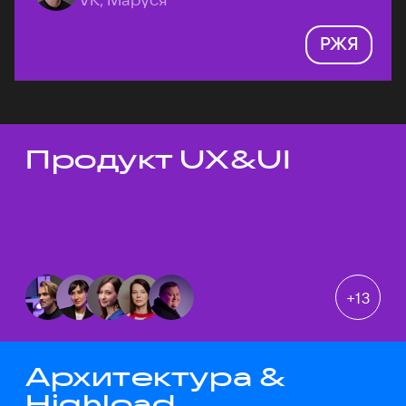
РЖЯ
Продукт UX&UI
Темы докладов
+
13
Архитектура &
Highload