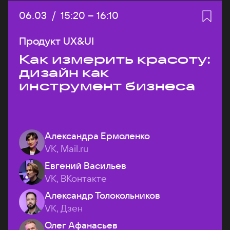
Дата:
06.03
/
Начало:
15:20
–
Конец:
16:10
Продукт UX&UI
Как измерить красоту:
дизайн как
инструмент бизнеса
Александра Ермоленко
VK, Mail.ru
Евгений Васильев
VK, ВКонтакте
Александр Толокольников
VK, Дзен
Олег Афанасьев