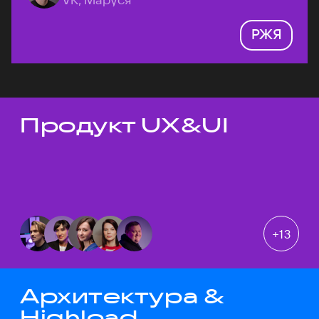
РЖЯ
Продукт UX&UI
Темы докладов
+
13
Архитектура &
Highload