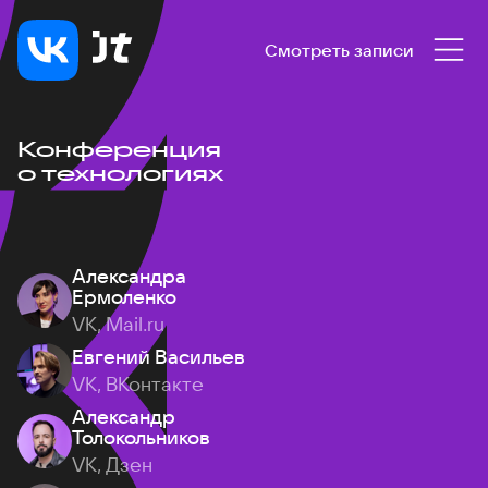
Смотреть записи
Конференция
о технологиях
Александра
Ермоленко
VK, Mail.ru
Евгений Васильев
VK, ВКонтакте
Александр
Толокольников
VK, Дзен