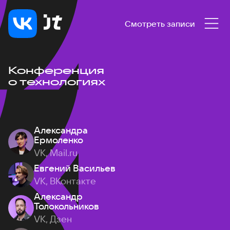
Смотреть записи
Конференция
о технологиях
Александра
Ермоленко
VK, Mail.ru
Евгений Васильев
VK, ВКонтакте
Александр
Толокольников
VK, Дзен