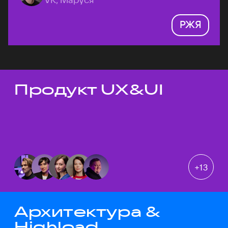
РЖЯ
Продукт UX&UI
Темы докладов
+
13
Архитектура &
Highload