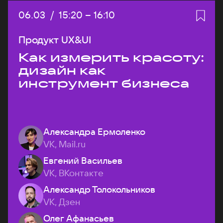
Дата:
06.03
/
Начало:
15:20
–
Конец:
16:10
Продукт UX&UI
Как измерить красоту:
дизайн как
инструмент бизнеса
Александра Ермоленко
VK, Mail.ru
Евгений Васильев
VK, ВКонтакте
Александр Толокольников
VK, Дзен
Олег Афанасьев