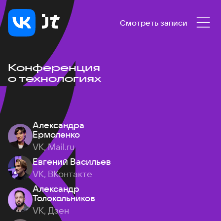
Смотреть записи
Конференция
о технологиях
Александра
Ермоленко
VK, Mail.ru
Евгений Васильев
VK, ВКонтакте
Александр
Толокольников
VK, Дзен