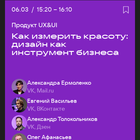
Дата:
06.03
/
Начало:
15:20
–
Конец:
16:10
Продукт UX&UI
Как измерить красоту:
дизайн как
инструмент бизнеса
Александра Ермоленко
VK, Mail.ru
Евгений Васильев
VK, ВКонтакте
Александр Толокольников
VK, Дзен
Олег Афанасьев