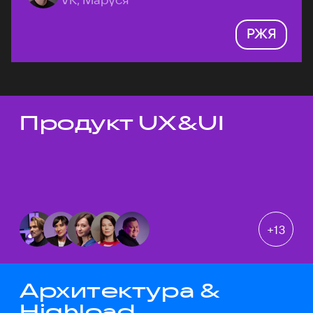
РЖЯ
Продукт UX&UI
Темы докладов
+
13
Архитектура &
Highload