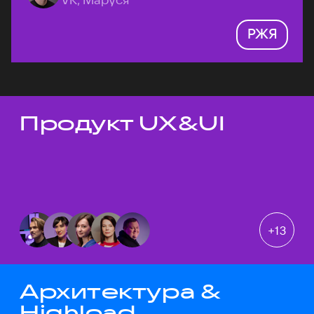
РЖЯ
Продукт UX&UI
Темы докладов
+
13
Архитектура &
Highload