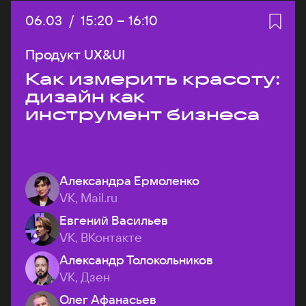
Дата:
06.03
/
Начало:
15:20
–
Конец:
16:10
Продукт UX&UI
Как измерить красоту:
дизайн как
инструмент бизнеса
Александра Ермоленко
VK, Mail.ru
Евгений Васильев
VK, ВКонтакте
Александр Толокольников
VK, Дзен
Олег Афанасьев