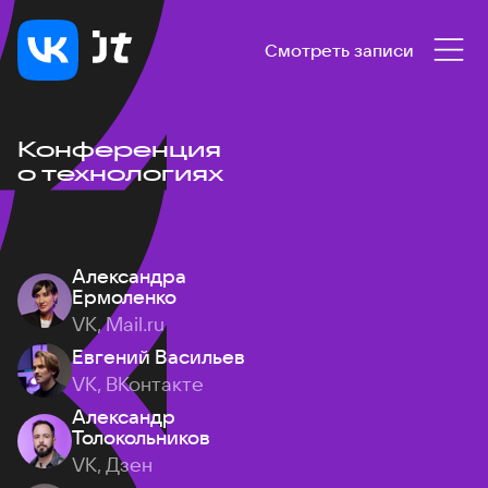
Смотреть записи
Конференция
о технологиях
Александра
Ермоленко
VK, Mail.ru
Евгений Васильев
VK, ВКонтакте
Александр
Толокольников
VK, Дзен