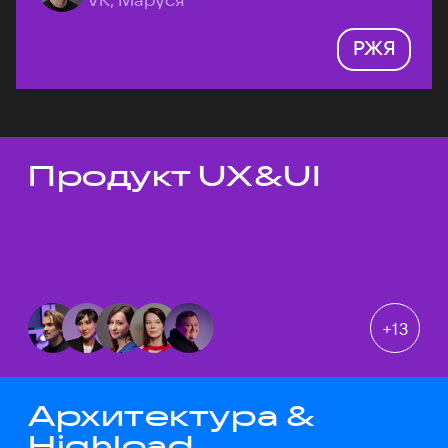
РЖЯ
Продукт UX&UI
Темы докладов
+
13
Архитектура &
Highload