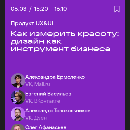
Дата:
06.03
/
Начало:
15:20
–
Конец:
16:10
Продукт UX&UI
Как измерить красоту:
дизайн как
инструмент бизнеса
Александра Ермоленко
VK, Mail.ru
Евгений Васильев
VK, ВКонтакте
Александр Толокольников
VK, Дзен
Олег Афанасьев