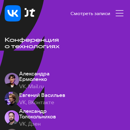
Смотреть записи
Конференция
о технологиях
Александра
Ермоленко
VK, Mail.ru
Евгений Васильев
VK, ВКонтакте
Александр
Толокольников
VK, Дзен