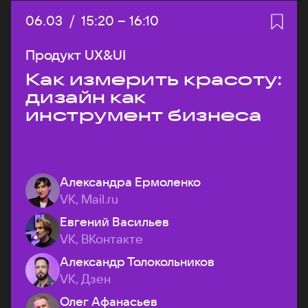
Дата:
06.03
/
Начало:
15:20
–
Конец:
16:10
Продукт UX&UI
Как измерить красоту:
дизайн как
инструмент бизнеса
Александра Ермоленко
VK, Mail.ru
Евгений Васильев
VK, ВКонтакте
Александр Толокольников
VK, Дзен
Олег Афанасьев