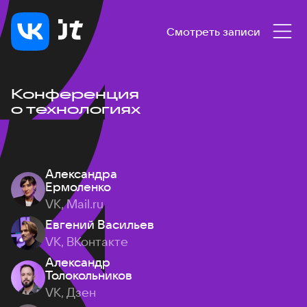
Смотреть записи
Конференция
о технологиях
Александра
Ермоленко
VK, Mail.ru
Евгений Васильев
VK, ВКонтакте
Александр
Толокольников
VK, Дзен