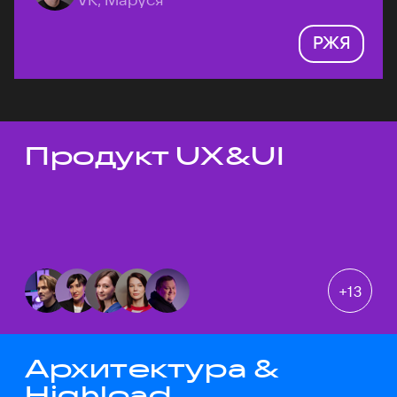
РЖЯ
Продукт UX&UI
Темы докладов
+
13
Архитектура &
Highload