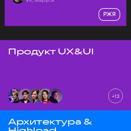
РЖЯ
Продукт UX&UI
Темы докладов
+
13
Архитектура &
Highload