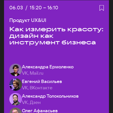
Дата:
06.03
/
Начало:
15:20
–
Конец:
16:10
Продукт UX&UI
Как измерить красоту:
дизайн как
инструмент бизнеса
Александра Ермоленко
VK, Mail.ru
Евгений Васильев
VK, ВКонтакте
Александр Толокольников
VK, Дзен
Олег Афанасьев