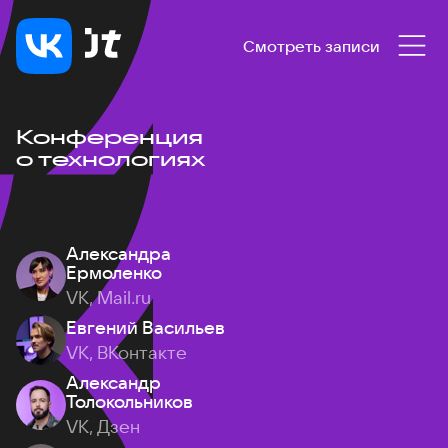
Смотреть записи
Конференция
о технологиях
Александра
Ермоленко
VK, Mail.ru
Евгений Васильев
VK, ВКонтакте
Александр
Толокольников
VK, Дзен