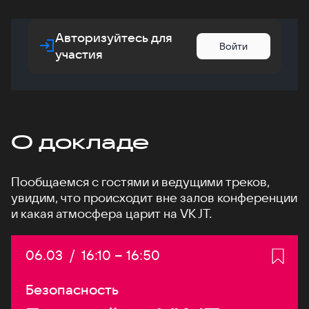
Авторизуйтесь для
Войти
участия
О докладе
Пообщаемся с гостями и ведущими треков,
увидим, что происходит вне залов конференции
и какая атмосфера царит на VK JT.
Дата:
06.03
/
Начало:
16:10
–
Конец:
16:50
Безопасность