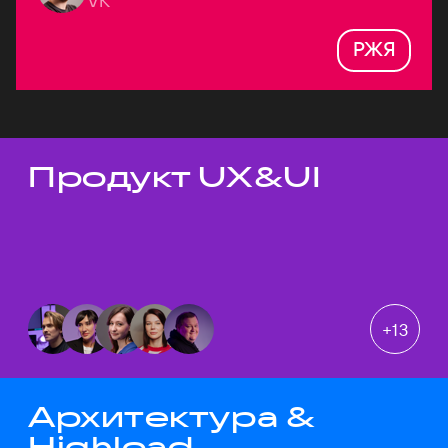
VK
РЖЯ
Продукт UX&UI
Темы докладов
+
13
Архитектура &
Highload