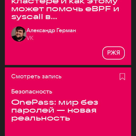
кластере и как этому
может помочь eBPF и
syscall в
высоконагруженных
Александр Герман
системах
VK
РЖЯ
Смотреть запись
Безопасность
OnePass: мир без
паролей — новая
реальность