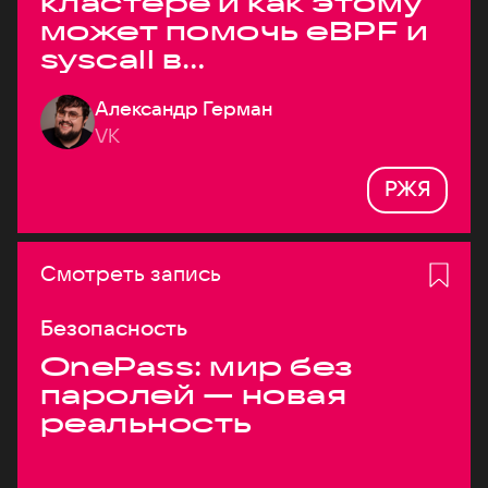
кластере и как этому
может помочь eBPF и
syscall в
высоконагруженных
Александр Герман
системах
VK
РЖЯ
Смотреть запись
Безопасность
OnePass: мир без
паролей — новая
реальность