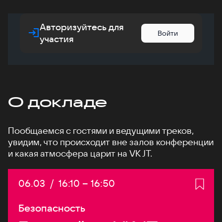
Авторизуйтесь для
Войти
участия
О докладе
Пообщаемся с гостями и ведущими треков,
увидим, что происходит вне залов конференции
и какая атмосфера царит на VK JT.
Дата:
06.03
/
Начало:
16:10
–
Конец:
16:50
Безопасность