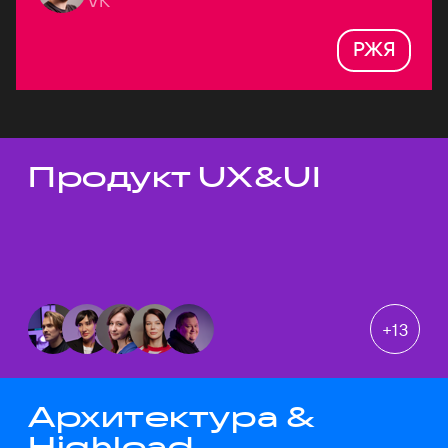
VK
РЖЯ
Продукт UX&UI
Темы докладов
+
13
Архитектура &
Highload