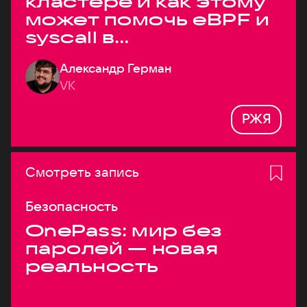
кластере и как этому
может помочь eBPF и
syscall в
высоконагруженных
Александр Герман
системах
VK
РЖЯ
Смотреть запись
Безопасность
OnePass: мир без
паролей — новая
реальность