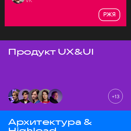
VK
РЖЯ
Продукт UX&UI
Темы докладов
+
13
Архитектура &
Highload