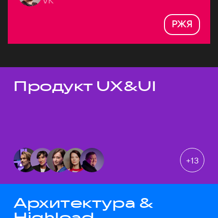
VK
РЖЯ
Продукт UX&UI
Темы докладов
+
13
Архитектура &
Highload