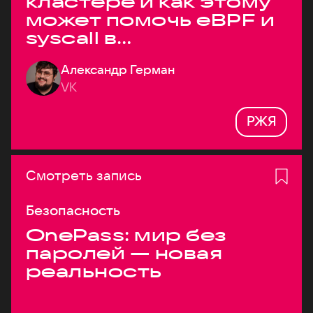
кластере и как этому
может помочь eBPF и
syscall в
высоконагруженных
Александр Герман
системах
VK
РЖЯ
Смотреть запись
Безопасность
OnePass: мир без
паролей — новая
реальность