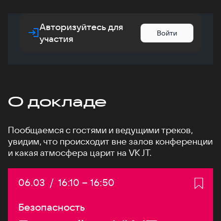
Авторизуйтесь для
Войти
участия
О докладе
Пообщаемся с гостями и ведущими треков,
увидим, что происходит вне залов конференции
и какая атмосфера царит на VK JT.
Дата:
06.03
/
Начало:
16:10
–
Конец:
16:50
Безопасность