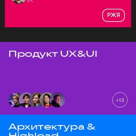
VK
РЖЯ
Продукт UX&UI
Темы докладов
+
13
Архитектура &
Highload