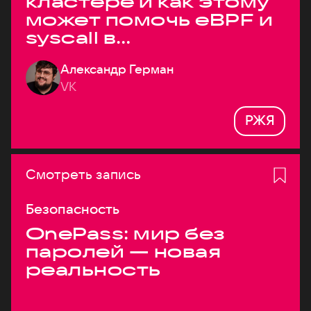
кластере и как этому
может помочь eBPF и
syscall в
высоконагруженных
Александр Герман
системах
VK
РЖЯ
Смотреть запись
Безопасность
OnePass: мир без
паролей — новая
реальность