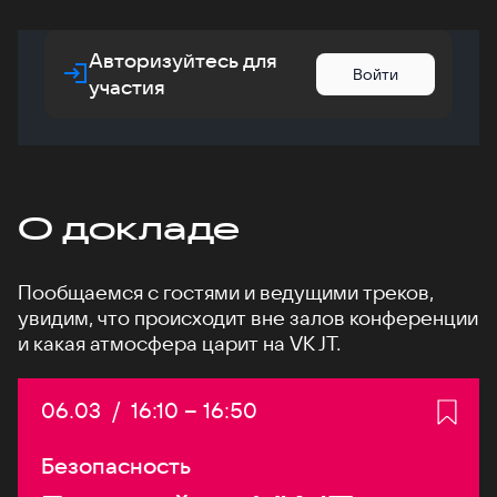
Авторизуйтесь для
Войти
участия
О докладе
Пообщаемся с гостями и ведущими треков,
увидим, что происходит вне залов конференции
и какая атмосфера царит на VK JT.
Дата:
06.03
/
Начало:
16:10
–
Конец:
16:50
Безопасность