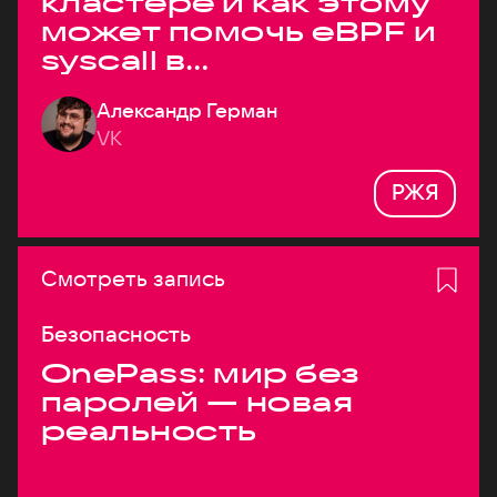
кластере и как этому
может помочь eBPF и
syscall в
высоконагруженных
Александр Герман
системах
VK
РЖЯ
Смотреть запись
Безопасность
OnePass: мир без
паролей — новая
реальность