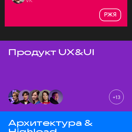
VK
РЖЯ
Продукт UX&UI
Темы докладов
+
13
Архитектура &
Highload