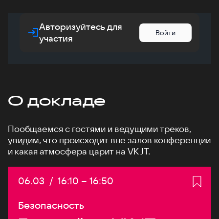
Авторизуйтесь для
Войти
участия
О докладе
Пообщаемся с гостями и ведущими треков,
увидим, что происходит вне залов конференции
и какая атмосфера царит на VK JT.
Дата:
06.03
/
Начало:
16:10
–
Конец:
16:50
Безопасность