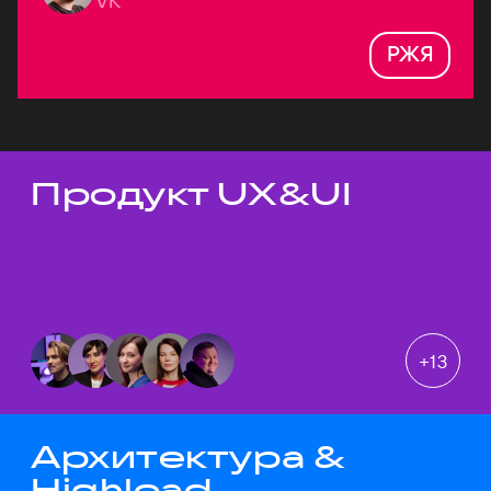
VK
РЖЯ
Продукт UX&UI
Темы докладов
+
13
Архитектура &
Highload