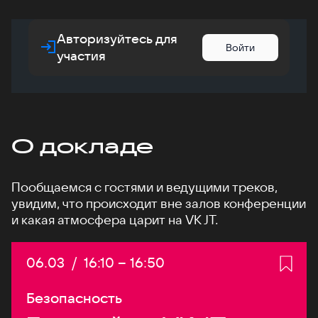
Авторизуйтесь для
Войти
участия
О докладе
Пообщаемся с гостями и ведущими треков,
увидим, что происходит вне залов конференции
и какая атмосфера царит на VK JT.
Дата:
06.03
/
Начало:
16:10
–
Конец:
16:50
Безопасность