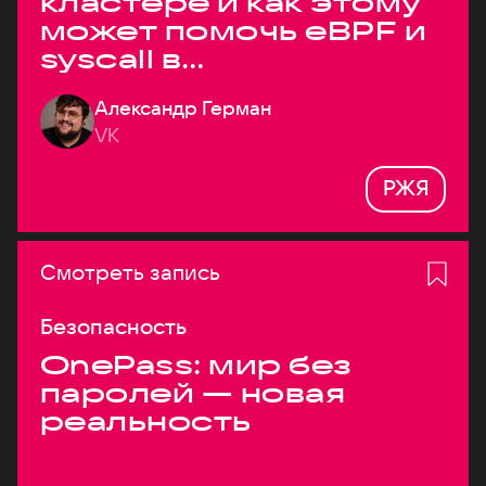
кластере и как этому
может помочь eBPF и
syscall в
высоконагруженных
Александр Герман
системах
VK
РЖЯ
Смотреть запись
Безопасность
OnePass: мир без
паролей — новая
реальность