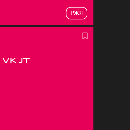
РЖЯ
 VK JT