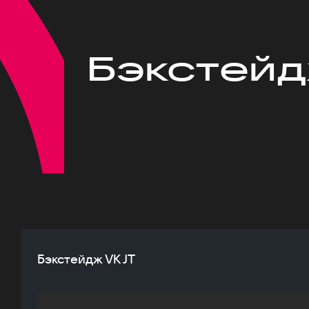
Бэкстейд
Бэкстейдж VK JT