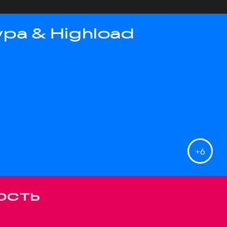
ра & Highload
+
6
ость