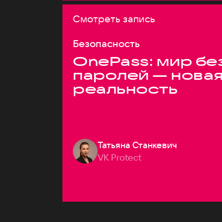
Смотреть запись
Безопасность
OnePass: мир бе
паролей — нова
реальность
Татьяна Станкевич
VK Protect