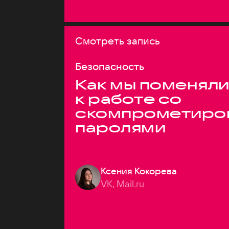
Смотреть запись
Безопасность
Как мы поменяли
к работе со
скомпрометиро
паролями
Ксения Кокорева
VK, Mail.ru