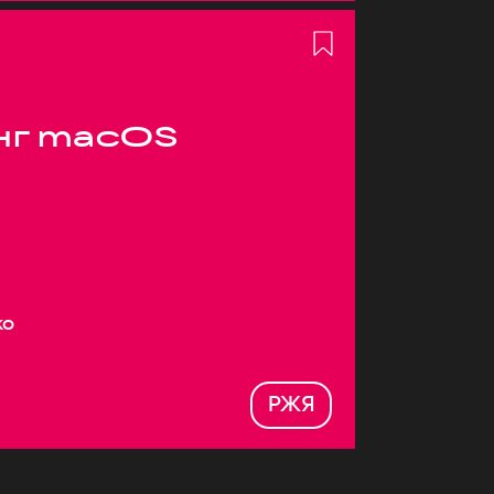
нг macOS
ко
РЖЯ