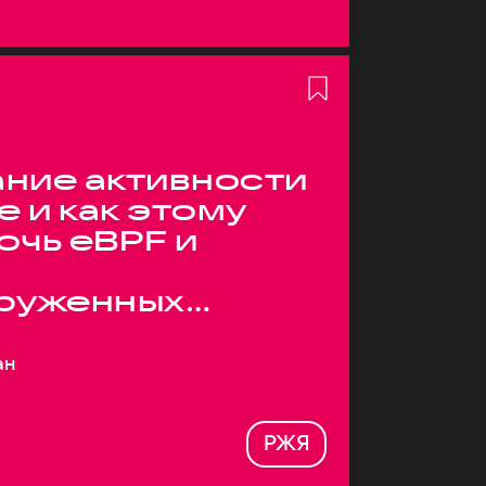
ние активности
е и как этому
очь eBPF и
руженных
ан
РЖЯ