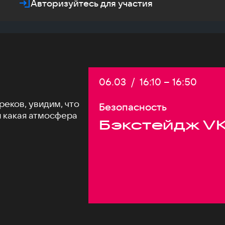
Авторизуйтесь для участия
Дата:
06.03
/
Начало:
16:10
–
Конец:
16:50
еков, увидим, что
Безопасность
и какая атмосфера
Бэкстейдж VK