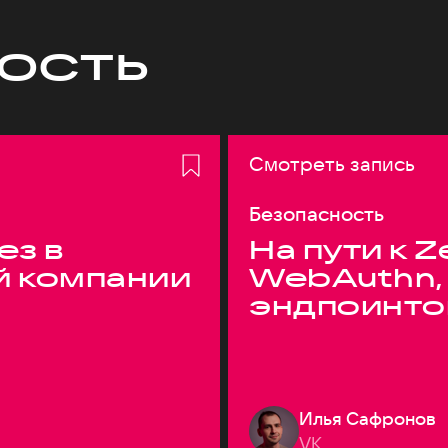
ость
Смотреть запись
Безопасность
ез в
На пути к Z
й компании
WebAuthn,
эндпоинто
Илья Сафронов
VK