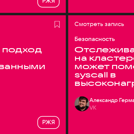
РЖЯ
Смотреть запись
Безопасность
 подход
Отслежива
на кластер
ванными
может пом
syscall в
высоконаг
системах
Александр Герм
VK
РЖЯ