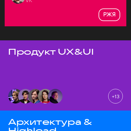
VK
РЖЯ
Продукт UX&UI
Темы докладов
+
13
Архитектура &
Highload