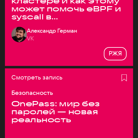
кластере и как этому
может помочь eBPF и
syscall в
высоконагруженных
Александр Герман
системах
VK
РЖЯ
Смотреть запись
Безопасность
OnePass: мир без
паролей — новая
реальность