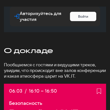
Авторизуйтесь для
Войти
участия
О докладе
Пообщаемся с гостями и ведущими треков,
увидим, что происходит вне залов конференции
и какая атмосфера царит на VK JT.
Дата:
06.03
/
Начало:
16:10
–
Конец:
16:50
Безопасность