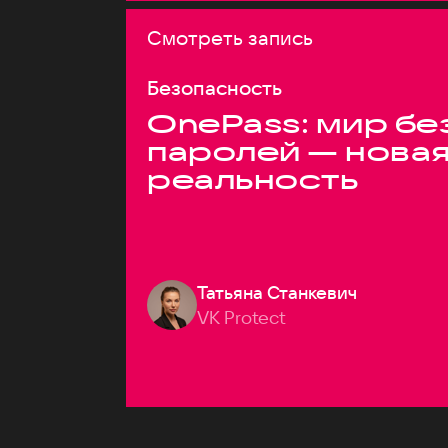
Смотреть запись
Безопасность
OnePass: мир бе
паролей — нова
реальность
Татьяна Станкевич
VK Protect