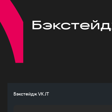
Бэкстейд
Бэкстейдж VK JT