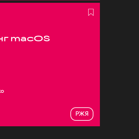
нг macOS
ко
РЖЯ