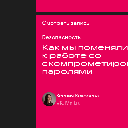
Смотреть запись
Безопасность
Как мы поменяли
к работе со
скомпрометиро
паролями
Ксения Кокорева
VK, Mail.ru