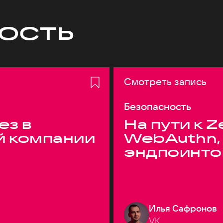
ость
Смотреть запись
Безопасность
ез в
На пути к Z
й компании
WebAuthn,
эндпоинто
Илья Сафронов
VK