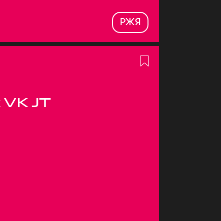
РЖЯ
 VK JT