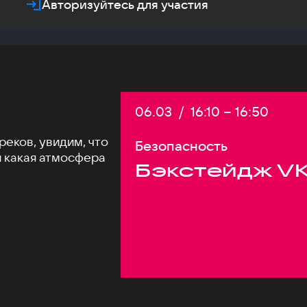
Авторизуйтесь для участия
Дата:
06.03
/
Начало:
16:10
–
Конец:
16:50
еков, увидим, что
Безопасность
и какая атмосфера
Бэкстейдж VK