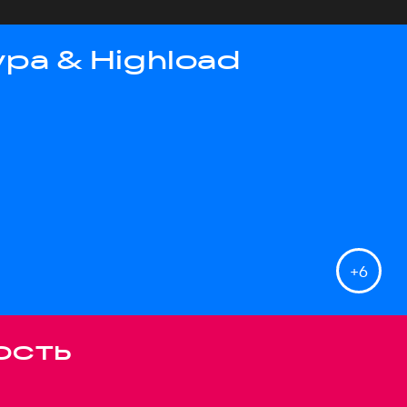
ра & Highload
+
6
ость