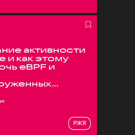
ние активности
е и как этому
очь eBPF и
руженных
ан
РЖЯ