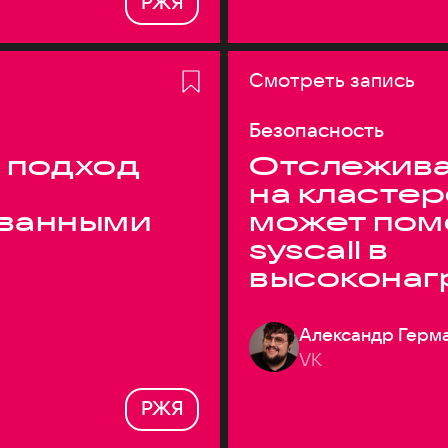
РЖЯ
Смотреть запись
Безопасность
 подход
Отслежива
на кластер
ванными
может пом
syscall в
высоконаг
системах
Александр Герм
VK
РЖЯ