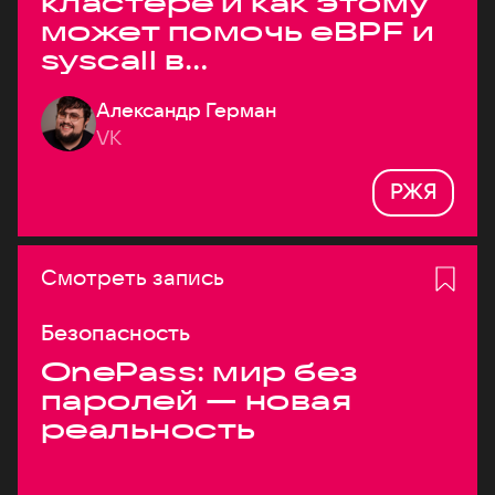
кластере и как этому
может помочь eBPF и
syscall в
высоконагруженных
Александр Герман
системах
VK
РЖЯ
Смотреть запись
Безопасность
OnePass: мир без
паролей — новая
реальность