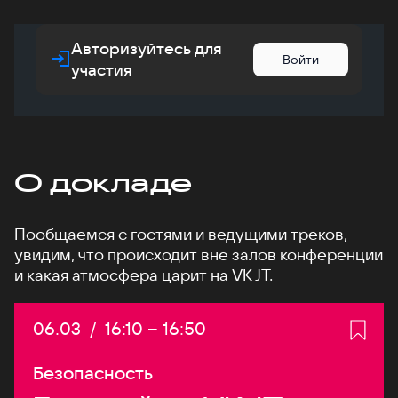
Авторизуйтесь для
Войти
участия
О докладе
Пообщаемся с гостями и ведущими треков,
увидим, что происходит вне залов конференции
и какая атмосфера царит на VK JT.
Дата:
06.03
/
Начало:
16:10
–
Конец:
16:50
Безопасность