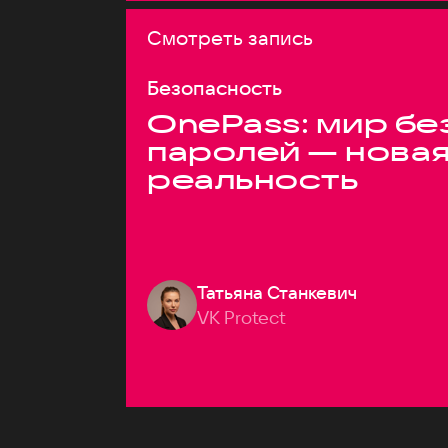
Смотреть запись
Безопасность
OnePass: мир бе
паролей — нова
реальность
Татьяна Станкевич
VK Protect