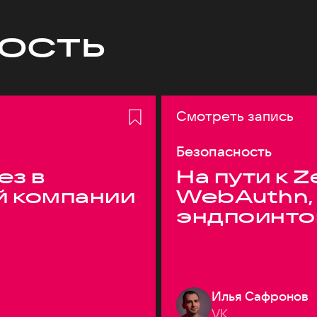
ость
Смотреть запись
Безопасность
ез в
На пути к Z
й компании
WebAuthn,
эндпоинто
Илья Сафронов
VK