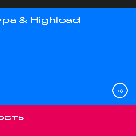
ра & Highload
+
6
ость