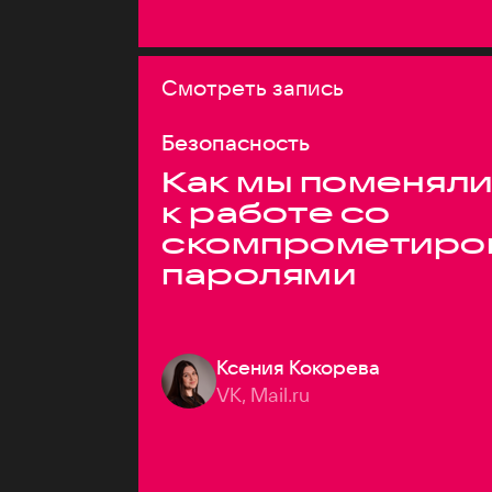
Смотреть запись
Безопасность
Как мы поменяли
к работе со
скомпрометиро
паролями
Ксения Кокорева
VK, Mail.ru