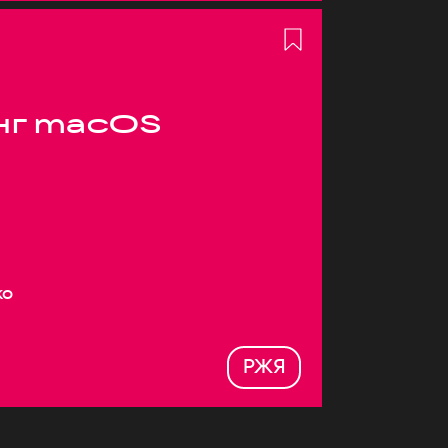
нг macOS
ко
РЖЯ