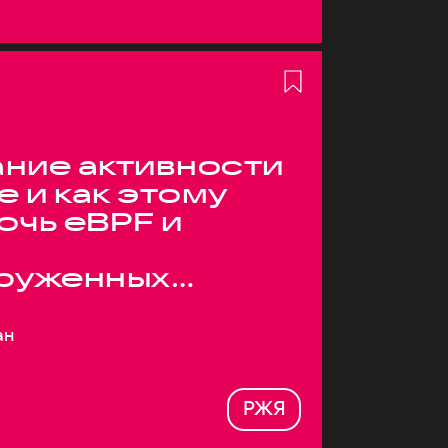
ние активности
е и как этому
очь eBPF и
руженных
ан
РЖЯ