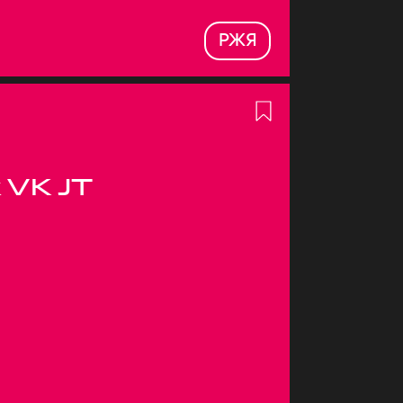
РЖЯ
 VK JT