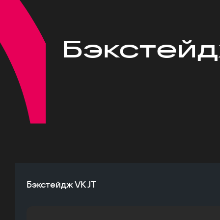
Бэкстейд
Бэкстейдж VK JT