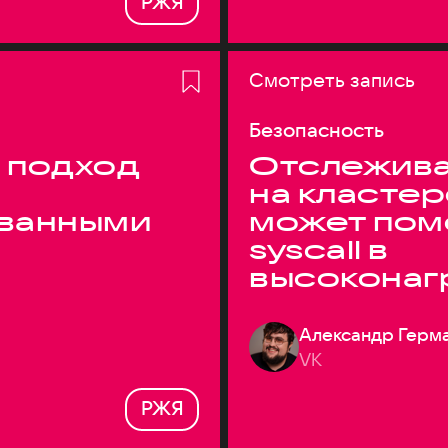
РЖЯ
Смотреть запись
Безопасность
 подход
Отслежива
на кластер
ванными
может пом
syscall в
высоконаг
системах
Александр Герм
VK
РЖЯ