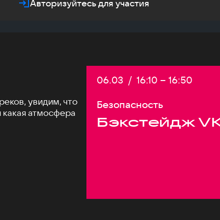
Авторизуйтесь для участия
Дата:
06.03
/
Начало:
16:10
–
Конец:
16:50
еков, увидим, что
Безопасность
и какая атмосфера
Бэкстейдж VK