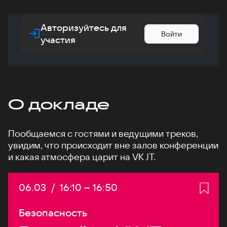
Авторизуйтесь для
Войти
участия
О докладе
Пообщаемся с гостями и ведущими треков,
увидим, что происходит вне залов конференции
и какая атмосфера царит на VK JT.
Дата:
06.03
/
Начало:
16:10
–
Конец:
16:50
Безопасность