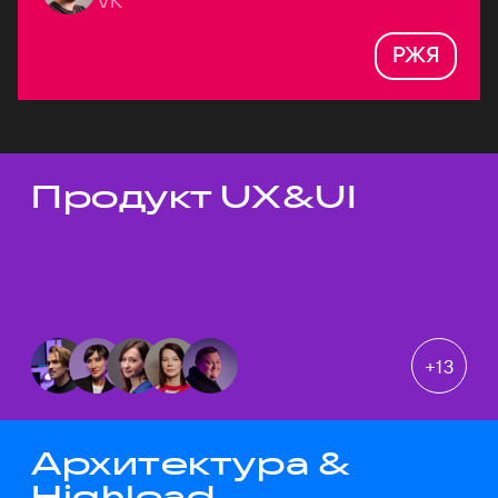
VK
РЖЯ
Продукт UX&UI
Темы докладов
+
13
Архитектура &
Highload