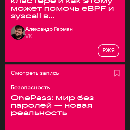
кластере и как этому
может помочь eBPF и
syscall в
высоконагруженных
Александр Герман
системах
VK
РЖЯ
Смотреть запись
Безопасность
OnePass: мир без
паролей — новая
реальность