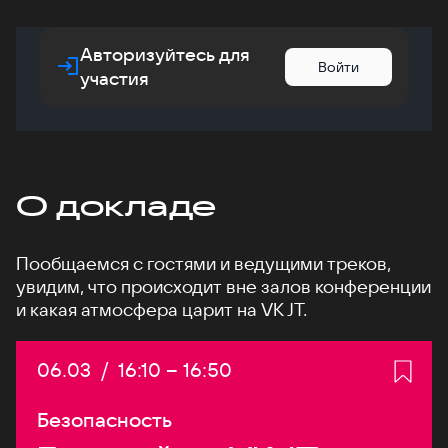
Авторизуйтесь для
Войти
участия
О докладе
Пообщаемся с гостями и ведущими треков,
увидим, что происходит вне залов конференции
и какая атмосфера царит на VK JT.
Дата:
06.03
/
Начало:
16:10
–
Конец:
16:50
Безопасность