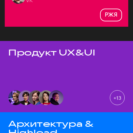
VK
РЖЯ
Продукт UX&UI
Темы докладов
+
13
Архитектура &
Highload