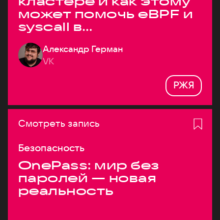
кластере и как этому
может помочь eBPF и
syscall в
высоконагруженных
Александр Герман
системах
VK
РЖЯ
Смотреть запись
Безопасность
OnePass: мир без
паролей — новая
реальность