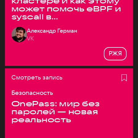
кластере и как этому
может помочь eBPF и
syscall в
высоконагруженных
Александр Герман
системах
VK
РЖЯ
Смотреть запись
Безопасность
OnePass: мир без
паролей — новая
реальность