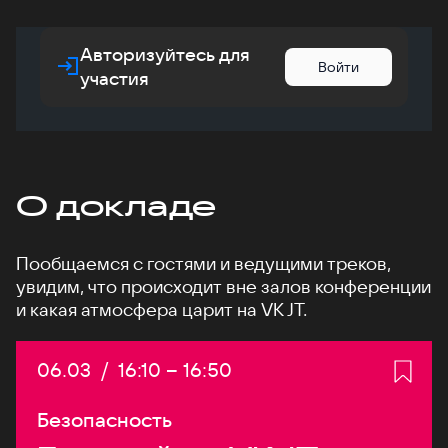
Авторизуйтесь для
Войти
участия
О докладе
Пообщаемся с гостями и ведущими треков,
увидим, что происходит вне залов конференции
и какая атмосфера царит на VK JT.
Дата:
06.03
/
Начало:
16:10
–
Конец:
16:50
Безопасность