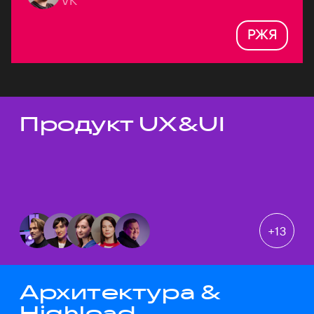
VK
РЖЯ
Продукт UX&UI
Темы докладов
+
13
Архитектура &
Highload