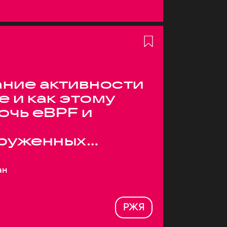
ние активности
е и как этому
очь eBPF и
руженных
ан
РЖЯ