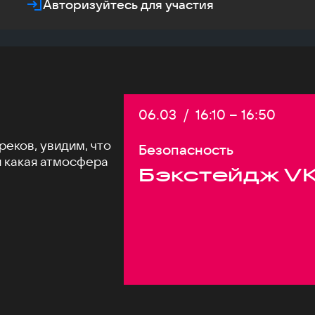
Авторизуйтесь для участия
Дата:
06.03
/
Начало:
16:10
–
Конец:
16:50
еков, увидим, что
Безопасность
и какая атмосфера
Бэкстейдж VK