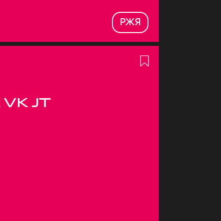
РЖЯ
 VK JT