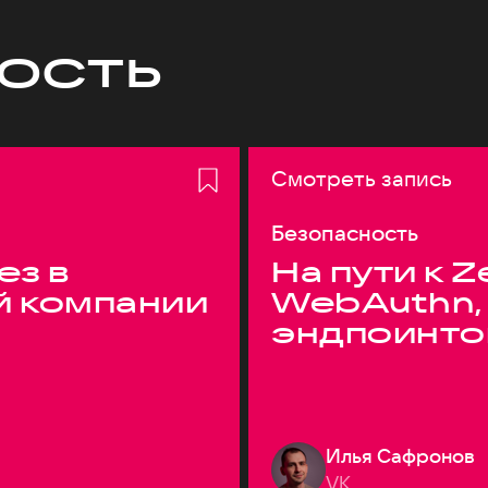
ость
Смотреть запись
Безопасность
ез в
На пути к Z
й компании
WebAuthn,
эндпоинто
Илья Сафронов
VK