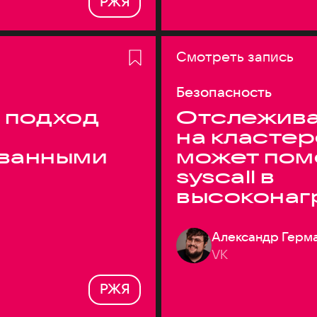
РЖЯ
Смотреть запись
Безопасность
 подход
Отслежива
на кластер
ванными
может пом
syscall в
высоконаг
системах
Александр Герм
VK
РЖЯ