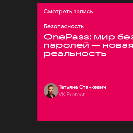
Смотреть запись
Безопасность
OnePass: мир бе
паролей — нова
реальность
Татьяна Станкевич
VK Protect