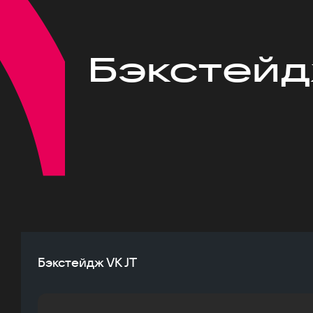
Бэкстейд
Бэкстейдж VK JT