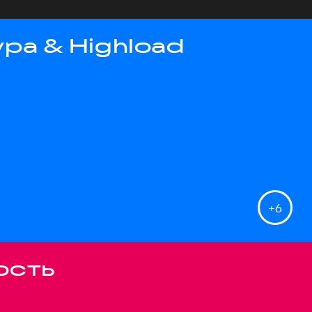
ра & Highload
+
6
ость