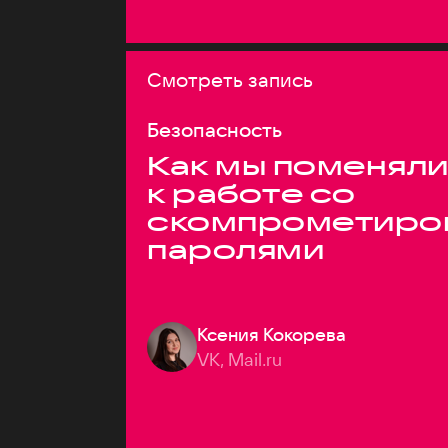
Смотреть запись
Безопасность
Как мы поменяли
к работе со
скомпрометиро
паролями
Ксения Кокорева
VK, Mail.ru