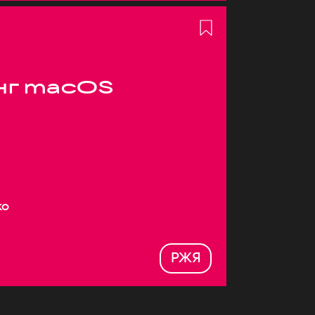
нг macOS
ко
РЖЯ