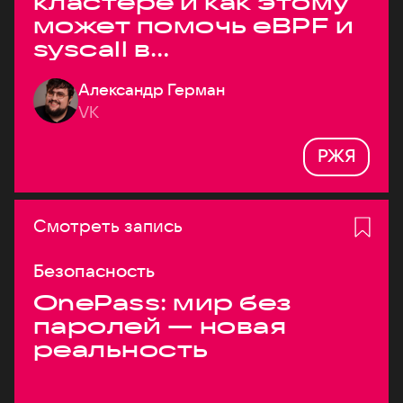
кластере и как этому
может помочь eBPF и
syscall в
высоконагруженных
Александр Герман
системах
VK
РЖЯ
Смотреть запись
Безопасность
OnePass: мир без
паролей — новая
реальность