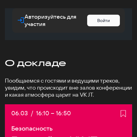
Авторизуйтесь для
Войти
участия
О докладе
Пообщаемся с гостями и ведущими треков,
увидим, что происходит вне залов конференции
и какая атмосфера царит на VK JT.
Дата:
06.03
/
Начало:
16:10
–
Конец:
16:50
Безопасность