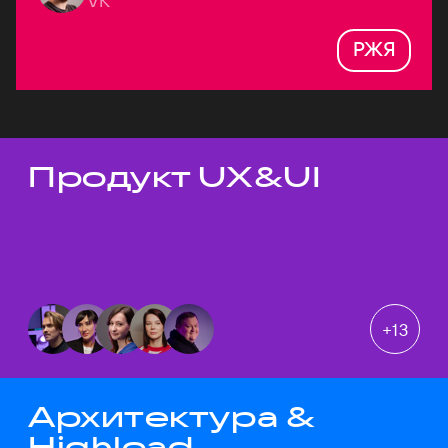
VK
РЖЯ
Продукт UX&UI
Темы докладов
+
13
Архитектура &
Highload